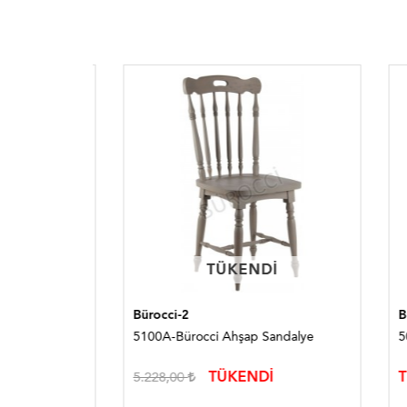
TÜKENDI
TÜKENDI
Bürocci-2
Bürocc
lye
5100A-Bürocci Ahşap Sandalye
5015A
TÜKENDİ
TÜKE
5.228,00