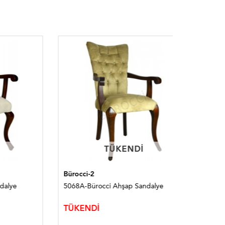
TÜKENDI
TÜKENDI
Bürocci-2
Bürocci
5068A-Bürocci Ahşap Sandalye
9999A-Bü
TÜKENDİ
TÜKEND