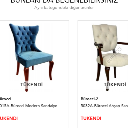
BUNLARI DA BEĞENEBILIRSINIZ
Aynı kategorideki diğer ürünler
TÜKENDI
TÜKENDI
TÜKENDI
TÜKENDI
i
Bürocci-2
-Bürocci Modern Sandalye
5032A-Bürocci Ahşap Sandalye
NDİ
TÜKENDİ