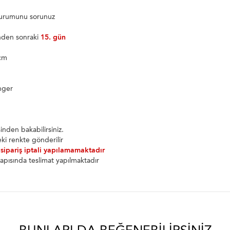
 durumunu sorunuz
inden sonraki
15. gün
8cm
nger
nden bakabilirsiniz.
ki renkte gönderilir
 sipariş iptali yapılamamaktadır
apısında teslimat yapılmaktadır