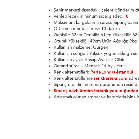
Şehir merkezi dışındaki ilçelere gönderim
Verilebilecek minimum sipariş adedi:
8
Maksimum kargolanma süresi: Sipariş tarih
Ortalama montaj süresi: 10 dakika
Genişlik: 52cm Derinlik: 61cm Yükseklik: 8
Oturak Yüksekliği: 49cm Ürün Ağırlığı: 9kg
Kullanılan malzeme: Gürgen
Kullanılan sünger: Yüksek yoğunluklu gri sü
Kullanılan ayak: Ahşap Ayaklı + Cilalı
Garanti süresi - Menşei: 24 Ay - Yerli
Renk alternatifleri:
Paris-Londra-İstanbul
Renk alternatiflerine
renkkartela.com
adresi
Siparişte bildirilmemesi durumunda resimde
Sipariş bazlı üretim-tedarik yapıldığından
Anlaşmalı olunan ambar ve kargolarla bina k