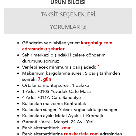
ÜRÜN BILGISI
TAKSIT SEÇENEKLERI
YORUMLAR
(0)
Gönderim yapılabilen yerler:
kargobilgi.com
adresindeki şehirler
Şehir merkezi dışındaki ilçelere gönderim
durumunu sorunuz
Verilebilecek minimum sipariş adedi:
1
Maksimum kargolanma süresi: Sipariş tarihinden
sonraki
7. gün
Ortalama montaj süresi: 1 dakika
1 Adet 7010S-Yuvarlak Cafe Masa
4 Adet 7011A-Cafe Sandalye
Kullanılan malzeme: Kontraplak
Kullanılan sünger: Yüksek yoğunluklu gri sünger
Kullanılan ayak: Metal Ayaklı + Kromajlı
Garanti süresi - Menşei: 24 Ay - Yerli
Renk alternatifleri:
İzmir
Renk alternatiflerine
renkkartela.com
adresinden