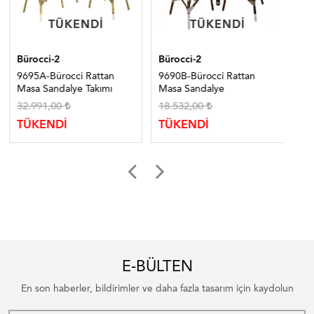
TÜKENDI
TÜKENDI
TÜKENDI
TÜKENDI
Bürocci-2
Bürocci-2
Bür
9695A-Bürocci Rattan
9690B-Bürocci Rattan
96
Masa Sandalye Takımı
Masa Sandalye
Ma
32.991,00
18.532,00
91
TÜKENDİ
TÜKENDİ
TÜ
E-BÜLTEN
En son haberler, bildirimler ve daha fazla tasarım için kaydolun