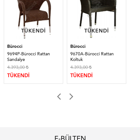
TÜKENDI
TÜKENDI
TÜKENDI
TÜKENDI
Bürocci
Bürocci
Bür
9694P-Bürocci Rattan
9670A-Bürocci Rattan
96
Sandalye
Koltuk
San
4.393,00
4.393,00
8.
TÜKENDİ
TÜKENDİ
TÜ
E-BÜLTEN