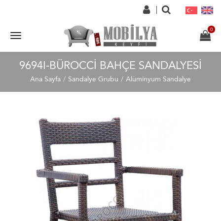
9694I-BÜROCCI BAHÇE SANDALYESI
Ana Sayfa
Sandalye Grubu
Alüminyum Sandalye