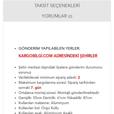
TAKSIT SEÇENEKLERI
YORUMLAR
(0)
GÖNDERIM YAPILABILEN YERLER:
KARGOBILGI.COM ADRESINDEKI ŞEHIRLER
Şehir merkezi dışındaki ilçelere gönderim durumunu
sorunuz
Verilebilecek minimum sipariş adedi:
2
Maksimum kargolanma süresi: Sipariş tarihinden
sonraki
7. gün
Ortalama montaj süresi: Montajlı gönderilmektedir
Genişlik: 55cm Derinlik: 61cm Yükseklik: 87cm
Kullanılan malzeme: Alüminyum
Kullanılan kol: Örgü Kollu
Kullanılan ayak: Alüminyum Ayaklı