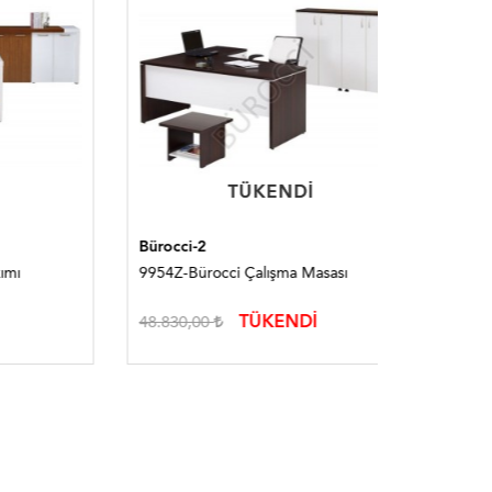
TÜKENDI
TÜKENDI
Bürocci-2
Bürocci-2
9954Z-Bürocci Çalışma Masası
9825Z-Bü
TÜKENDİ
48.830,00
53.554,0