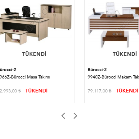
TÜKENDI
TÜKENDI
TÜKENDI
TÜKENDI
i-2
Bürocci-2
Bürocci Masa Takımı
9940Z-Bürocci Makam Takımı
TÜKENDİ
TÜKENDİ
3,00
79.117,00