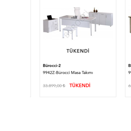
TÜKENDI
TÜKENDI
Bürocci-2
Bürocc
ı
9942Z-Bürocci Masa Takımı
9966Z-
TÜKENDİ
33.899,00
62.99