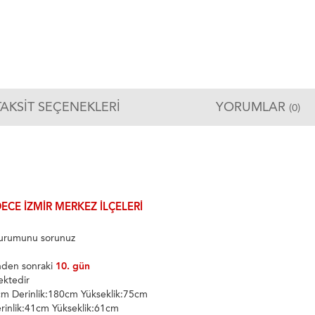
TAKSIT SEÇENEKLERI
YORUMLAR
(0)
ECE İZMIR MERKEZ ILÇELERI
 durumunu sorunuz
inden sonraki
10. gün
ektedir
m Derinlik:180cm Yükseklik:75cm
rinlik:41cm Yükseklik:61cm