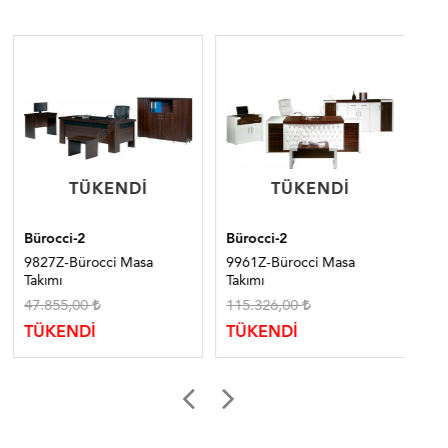
TÜKENDI
TÜKENDI
TÜKENDI
TÜKENDI
Bürocci-2
Bürocci-2
Bür
9827Z-Bürocci Masa
9961Z-Bürocci Masa
98
Takımı
Takımı
Tak
47.855,00
115.326,00
90
TÜKENDİ
TÜKENDİ
TÜ