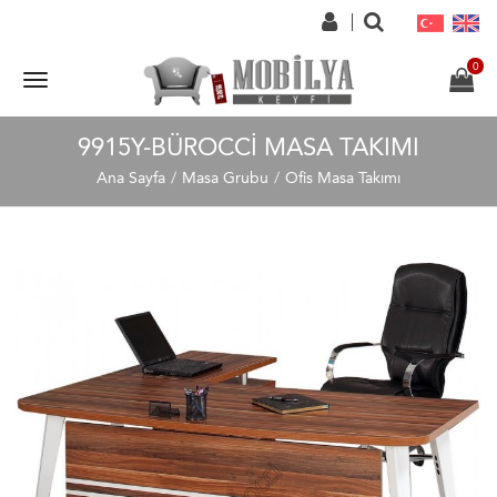
9915Y-BÜROCCI MASA TAKIMI
Ana Sayfa
Masa Grubu
Ofis Masa Takımı