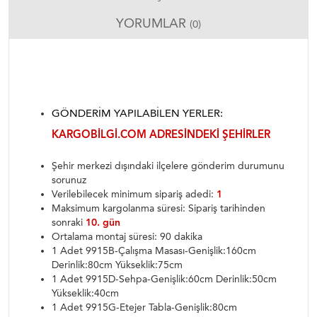
YORUMLAR
(0)
GÖNDERIM YAPILABILEN YERLER:
KARGOBILGI.COM ADRESINDEKI ŞEHIRLER
Şehir merkezi dışındaki ilçelere gönderim durumunu
sorunuz
Verilebilecek minimum sipariş adedi:
1
Maksimum kargolanma süresi: Sipariş tarihinden
sonraki
10. gün
Ortalama montaj süresi: 90 dakika
1 Adet 9915B-Çalışma Masası-Genişlik:160cm
Derinlik:80cm Yükseklik:75cm
1 Adet 9915D-Sehpa-Genişlik:60cm Derinlik:50cm
Yükseklik:40cm
1 Adet 9915G-Etejer Tabla-Genişlik:80cm