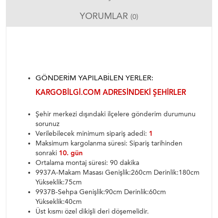
YORUMLAR
(0)
GÖNDERIM YAPILABILEN YERLER:
KARGOBILGI.COM ADRESINDEKI ŞEHIRLER
Şehir merkezi dışındaki ilçelere gönderim durumunu
sorunuz
Verilebilecek minimum sipariş adedi:
1
Maksimum kargolanma süresi: Sipariş tarihinden
sonraki
10. gün
Ortalama montaj süresi: 90 dakika
9937A-Makam Masası Genişlik:260cm Derinlik:180cm
Yükseklik:75cm
9937B-Sehpa Genişlik:90cm Derinlik:60cm
Yükseklik:40cm
Üst kısmı özel dikişli deri döşemelidir.