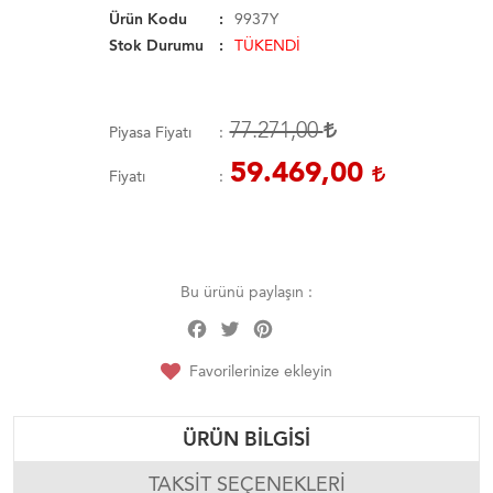
Ürün Kodu
9937Y
Stok Durumu
TÜKENDİ
77.271,00
Piyasa Fiyatı
59.469,00
Fiyatı
Bu ürünü paylaşın :
Facebook
Twitter
Pinterest
Share
Favorilerinize ekleyin
ÜRÜN BILGISI
TAKSIT SEÇENEKLERI