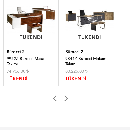
TÜKENDI
TÜKENDI
TÜKENDI
TÜKENDI
Bürocci-2
Bürocci-2
Bür
9962Z-Bürocci Masa
9844Z-Bürocci Makam
98
Takımı
Takımı
Tak
74.766,00
80.226,00
44
TÜKENDİ
TÜKENDİ
TÜ