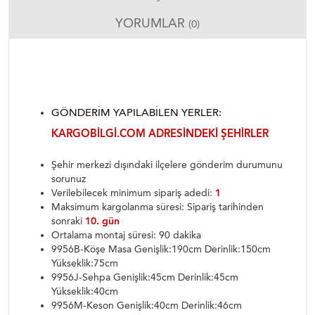
YORUMLAR
(0)
GÖNDERIM YAPILABILEN YERLER:
KARGOBILGI.COM ADRESINDEKI ŞEHIRLER
Şehir merkezi dışındaki ilçelere gönderim durumunu
sorunuz
Verilebilecek minimum sipariş adedi:
1
Maksimum kargolanma süresi: Sipariş tarihinden
sonraki
10. gün
Ortalama montaj süresi: 90 dakika
9956B-Köşe Masa Genişlik:190cm Derinlik:150cm
Yükseklik:75cm
9956J-Sehpa Genişlik:45cm Derinlik:45cm
Yükseklik:40cm
9956M-Keson Genişlik:40cm Derinlik:46cm