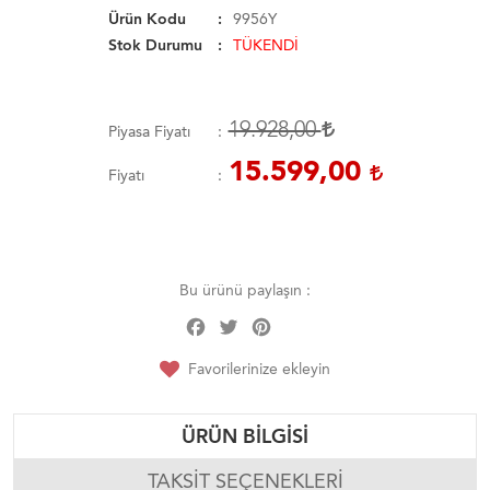
Ürün Kodu
9956Y
Stok Durumu
TÜKENDİ
19.928,00
Piyasa Fiyatı
15.599,00
Fiyatı
Bu ürünü paylaşın :
Facebook
Twitter
Pinterest
Share
Favorilerinize ekleyin
ÜRÜN BILGISI
TAKSIT SEÇENEKLERI