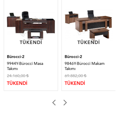
TÜKENDI
TÜKENDI
TÜKENDI
TÜKENDI
Bürocci-2
Bürocci-2
Bür
9944Y-Bürocci Masa
9846Y-Bürocci Makam
99
Takımı
Takımı
Tak
24.160,00
69.882,00
17
TÜKENDİ
TÜKENDİ
TÜ