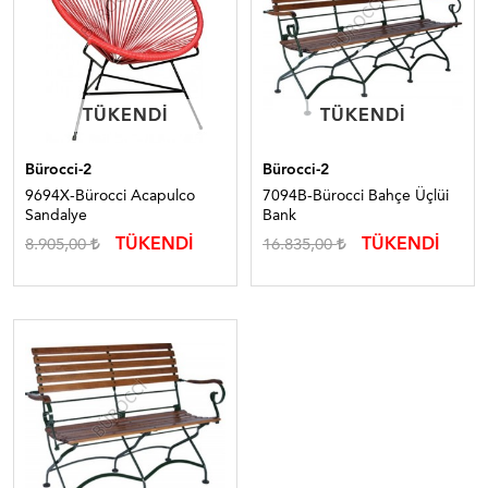
TÜKENDI
TÜKENDI
TÜKENDI
TÜKENDI
Bürocci-2
Bürocci-2
9694X-Bürocci Acapulco
7094B-Bürocci Bahçe Üçlüi
Sandalye
Bank
TÜKENDİ
TÜKENDİ
8.905,00
16.835,00