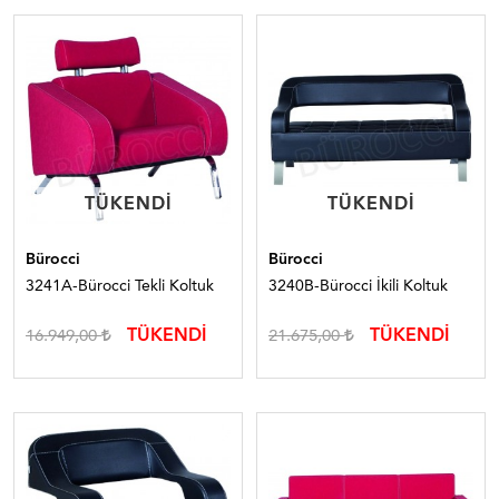
TÜKENDI
TÜKENDI
TÜKENDI
TÜKENDI
Bürocci
Bürocci
3241A-Bürocci Tekli Koltuk
3240B-Bürocci İkili Koltuk
TÜKENDİ
TÜKENDİ
16.949,00
21.675,00