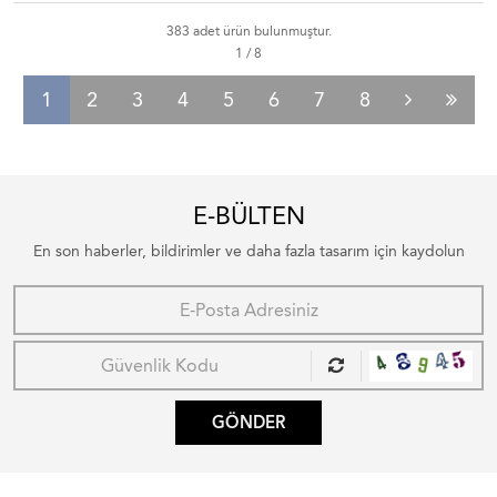
383 adet ürün bulunmuştur.
1
2
3
4
5
6
7
8
E-BÜLTEN
En son haberler, bildirimler ve daha fazla tasarım için kaydolun
GÖNDER