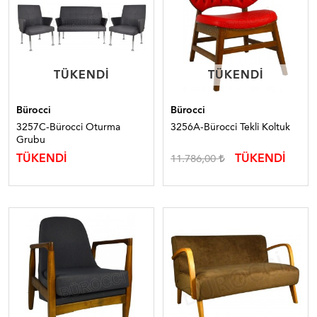
TÜKENDI
TÜKENDI
TÜKENDI
TÜKENDI
Bürocci
Bürocci
3257C-Bürocci Oturma
3256A-Bürocci Tekli Koltuk
Grubu
TÜKENDİ
TÜKENDİ
11.786,00