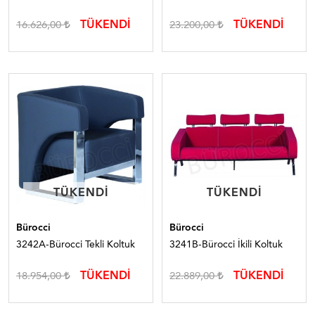
TÜKENDİ
TÜKENDİ
16.626,00
23.200,00
TÜKENDI
TÜKENDI
TÜKENDI
TÜKENDI
Bürocci
Bürocci
3242A-Bürocci Tekli Koltuk
3241B-Bürocci İkili Koltuk
TÜKENDİ
TÜKENDİ
18.954,00
22.889,00