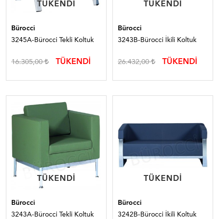
TÜKENDI
TÜKENDI
TÜKENDI
TÜKENDI
Bürocci
Bürocci
3245A-Bürocci Tekli Koltuk
3243B-Bürocci İkili Koltuk
TÜKENDİ
TÜKENDİ
16.305,00
26.432,00
TÜKENDI
TÜKENDI
TÜKENDI
TÜKENDI
Bürocci
Bürocci
3243A-Bürocci Tekli Koltuk
3242B-Bürocci İkili Koltuk