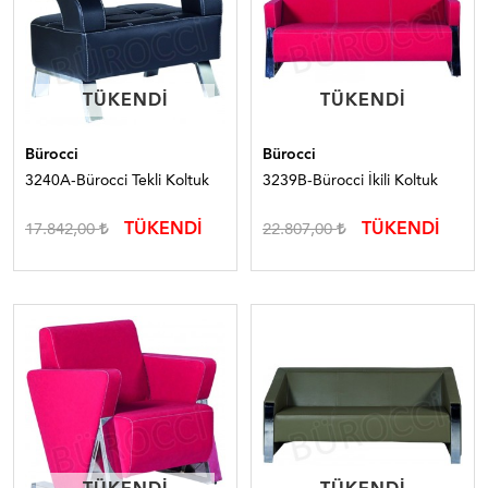
TÜKENDI
TÜKENDI
TÜKENDI
TÜKENDI
Bürocci
Bürocci
3240A-Bürocci Tekli Koltuk
3239B-Bürocci İkili Koltuk
TÜKENDİ
TÜKENDİ
17.842,00
22.807,00