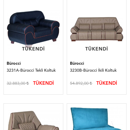
TÜKENDI
TÜKENDI
TÜKENDI
TÜKENDI
Bürocci
Bürocci
3231A-Bürocci Tekli Koltuk
3230B-Bürocci İkili Koltuk
TÜKENDİ
TÜKENDİ
32.883,00
54.892,00