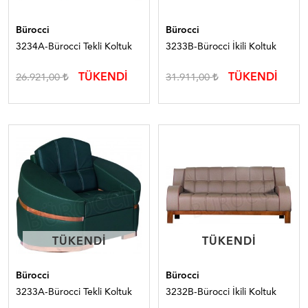
Bürocci
Bürocci
3234A-Bürocci Tekli Koltuk
3233B-Bürocci İkili Koltuk
TÜKENDİ
TÜKENDİ
26.921,00
31.911,00
TÜKENDI
TÜKENDI
TÜKENDI
TÜKENDI
Bürocci
Bürocci
3233A-Bürocci Tekli Koltuk
3232B-Bürocci İkili Koltuk