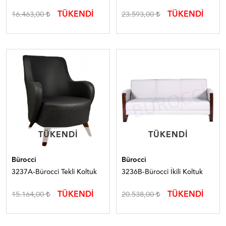
TÜKENDİ
TÜKENDİ
16.463,00
23.593,00
TÜKENDI
TÜKENDI
TÜKENDI
TÜKENDI
Bürocci
Bürocci
3237A-Bürocci Tekli Koltuk
3236B-Bürocci İkili Koltuk
TÜKENDİ
TÜKENDİ
15.164,00
20.538,00