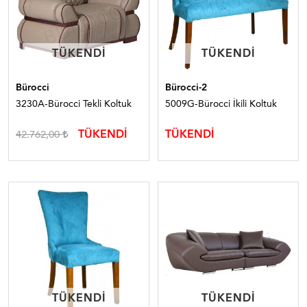
TÜKENDI
TÜKENDI
TÜKENDI
TÜKENDI
Bürocci
Bürocci-2
3230A-Bürocci Tekli Koltuk
5009G-Bürocci İkili Koltuk
TÜKENDİ
TÜKENDİ
42.762,00
TÜKENDI
TÜKENDI
TÜKENDI
TÜKENDI