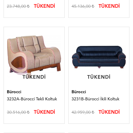
TÜKENDİ
TÜKENDİ
23.748,00
45.136,00
TÜKENDI
TÜKENDI
TÜKENDI
TÜKENDI
Bürocci
Bürocci
3232A-Bürocci Tekli Koltuk
3231B-Bürocci İkili Koltuk
TÜKENDİ
TÜKENDİ
30.516,00
42.959,00