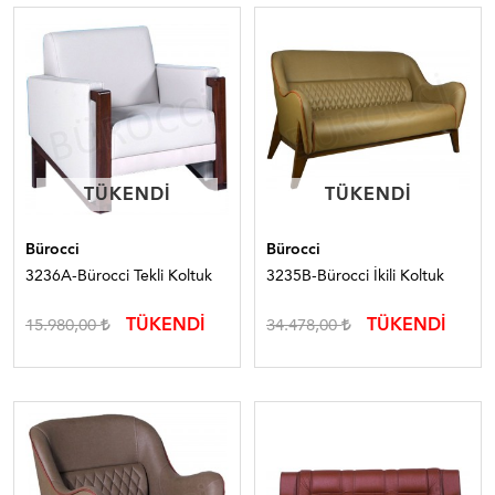
TÜKENDI
TÜKENDI
TÜKENDI
TÜKENDI
Bürocci
Bürocci
3236A-Bürocci Tekli Koltuk
3235B-Bürocci İkili Koltuk
TÜKENDİ
TÜKENDİ
15.980,00
34.478,00