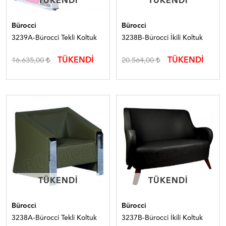
TÜKENDI
TÜKENDI
TÜKENDI
TÜKENDI
Bürocci
Bürocci
3239A-Bürocci Tekli Koltuk
3238B-Bürocci İkili Koltuk
TÜKENDİ
TÜKENDİ
16.635,00
20.564,00
TÜKENDI
TÜKENDI
TÜKENDI
TÜKENDI
Bürocci
Bürocci
3238A-Bürocci Tekli Koltuk
3237B-Bürocci İkili Koltuk