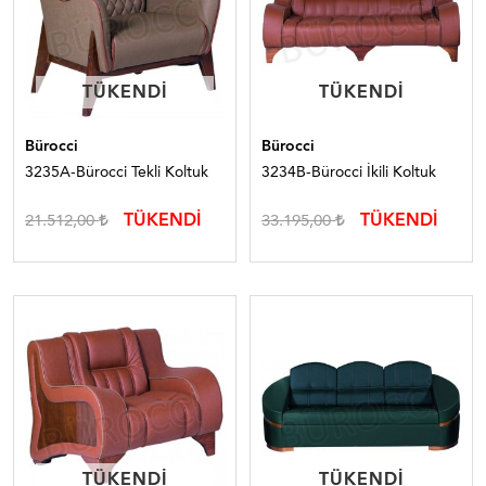
TÜKENDI
TÜKENDI
TÜKENDI
TÜKENDI
Bürocci
Bürocci
3235A-Bürocci Tekli Koltuk
3234B-Bürocci İkili Koltuk
TÜKENDİ
TÜKENDİ
21.512,00
33.195,00
TÜKENDI
TÜKENDI
TÜKENDI
TÜKENDI