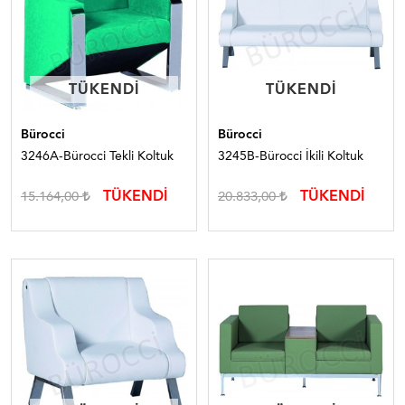
TÜKENDI
TÜKENDI
TÜKENDI
TÜKENDI
Bürocci
Bürocci
3246A-Bürocci Tekli Koltuk
3245B-Bürocci İkili Koltuk
TÜKENDİ
TÜKENDİ
15.164,00
20.833,00