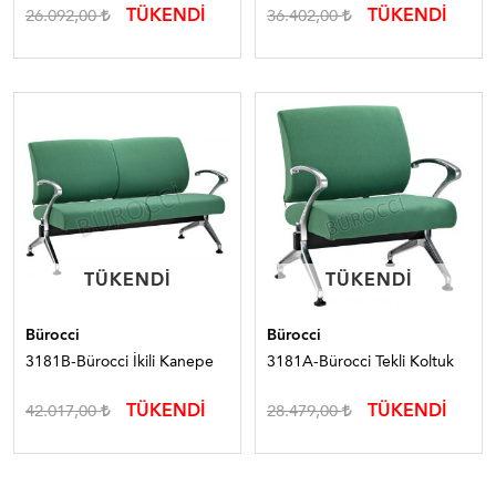
TÜKENDİ
TÜKENDİ
26.092,00
36.402,00
TÜKENDI
TÜKENDI
TÜKENDI
TÜKENDI
Bürocci
Bürocci
3181B-Bürocci İkili Kanepe
3181A-Bürocci Tekli Koltuk
TÜKENDİ
TÜKENDİ
42.017,00
28.479,00