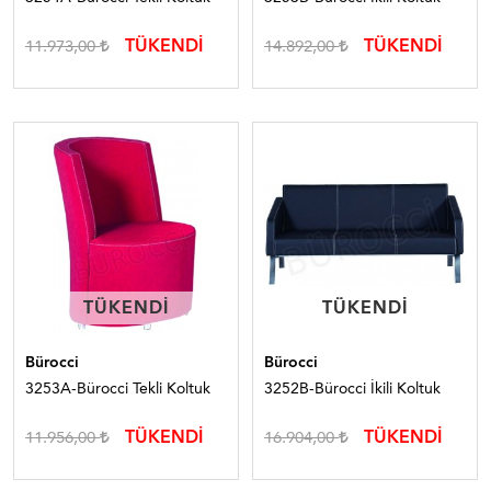
TÜKENDİ
TÜKENDİ
11.973,00
14.892,00
TÜKENDI
TÜKENDI
TÜKENDI
TÜKENDI
Bürocci
Bürocci
3253A-Bürocci Tekli Koltuk
3252B-Bürocci İkili Koltuk
TÜKENDİ
TÜKENDİ
11.956,00
16.904,00