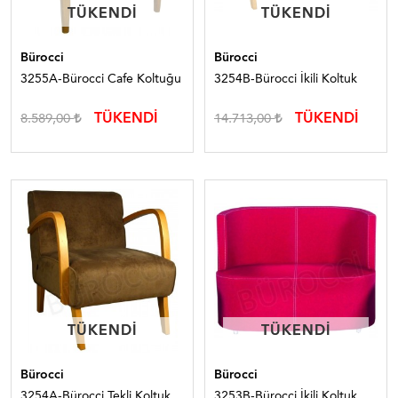
TÜKENDI
TÜKENDI
TÜKENDI
TÜKENDI
Bürocci
Bürocci
3255A-Bürocci Cafe Koltuğu
3254B-Bürocci İkili Koltuk
TÜKENDİ
TÜKENDİ
8.589,00
14.713,00
TÜKENDI
TÜKENDI
TÜKENDI
TÜKENDI
Bürocci
Bürocci
3254A-Bürocci Tekli Koltuk
3253B-Bürocci İkili Koltuk