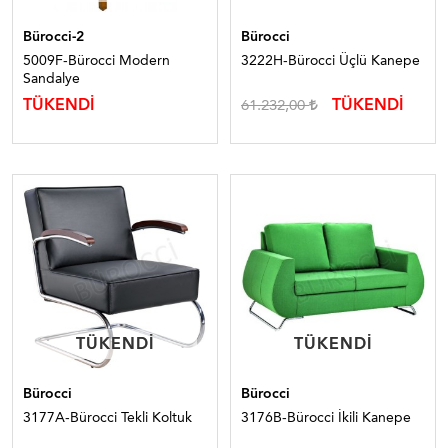
Bürocci-2
Bürocci
5009F-Bürocci Modern
3222H-Bürocci Üçlü Kanepe
Sandalye
TÜKENDİ
TÜKENDİ
61.232,00
TÜKENDI
TÜKENDI
TÜKENDI
TÜKENDI
Bürocci
Bürocci
3177A-Bürocci Tekli Koltuk
3176B-Bürocci İkili Kanepe