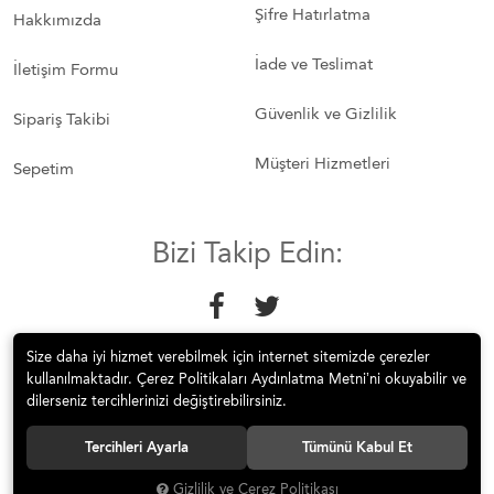
Şifre Hatırlatma
Hakkımızda
İade ve Teslimat
İletişim Formu
Güvenlik ve Gizlilik
Sipariş Takibi
Müşteri Hizmetleri
Sepetim
Bizi Takip Edin:
Size daha iyi hizmet verebilmek için internet sitemizde çerezler
kullanılmaktadır. Çerez Politikaları Aydınlatma Metni’ni okuyabilir ve
dilerseniz tercihlerinizi değiştirebilirsiniz.
© 2018 Mobilyakeyfi İnternet Teknolojileri Mobilya Sanayi İç ve Dış
Tercihleri Ayarla
Tümünü Kabul Et
Tic.Ltd.Şti. Tüm hakları saklıdır.
Gizlilik ve Çerez Politikası