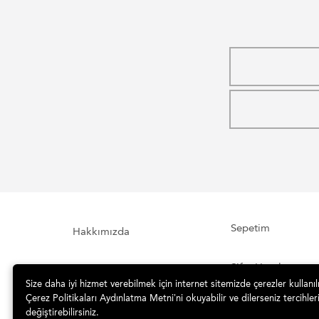
Sepetim
Hakkımızda
Şifre Hatırlatma
İletişim Formu
Size daha iyi hizmet verebilmek için internet sitemizde çerezler kullanı
Çerez Politikaları Aydınlatma Metni’ni okuyabilir ve dilerseniz tercihleri
İade ve Teslimat
Sipariş Takibi
değiştirebilirsiniz.