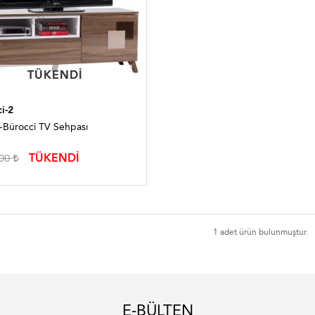
TÜKENDI
TÜKENDI
i-2
Bürocci TV Sehpası
TÜKENDİ
,00
1 adet ürün bulunmuştur.
E-BÜLTEN