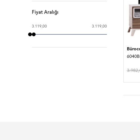
Fiyat Aralığı
3.119,00
3.119,00
Bürocc
6040B-
3.982