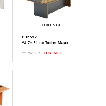
TÜKENDI
TÜKENDI
Bürocci-2
9817A-Bürocci Toplantı Masası
TÜKENDİ
22.752,00