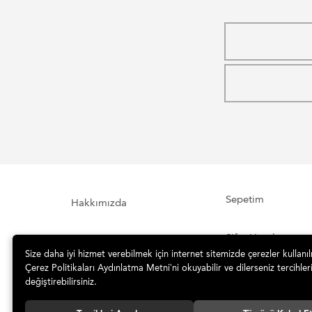
Sepetim
Hakkımızda
Şifre Hatırlatma
İletişim Formu
Size daha iyi hizmet verebilmek için internet sitemizde çerezler kullanı
Çerez Politikaları Aydınlatma Metni’ni okuyabilir ve dilerseniz tercihleri
İade ve Teslimat
Sipariş Takibi
değiştirebilirsiniz.