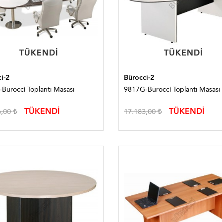
TÜKENDI
TÜKENDI
TÜKENDI
TÜKENDI
i-2
Bürocci-2
Bürocci Toplantı Masası
9817G-Bürocci Toplantı Masası
TÜKENDİ
TÜKENDİ
6,00
17.183,00