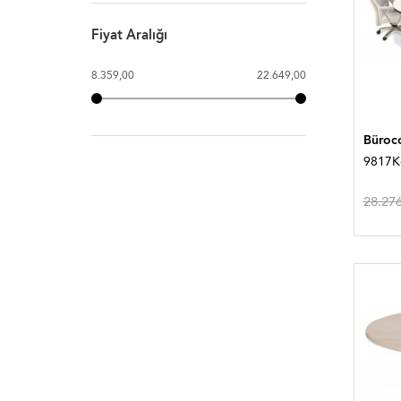
Fiyat Aralığı
8.359,00
22.649,00
Bürocc
9817K-
28.27