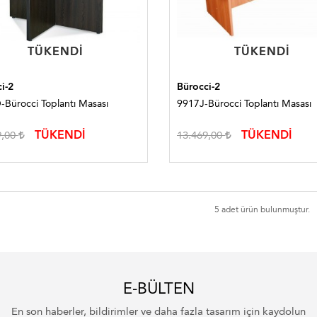
TÜKENDI
TÜKENDI
TÜKENDI
TÜKENDI
i-2
Bürocci-2
Bürocci Toplantı Masası
9917J-Bürocci Toplantı Masası
TÜKENDİ
TÜKENDİ
9,00
13.469,00
5 adet ürün bulunmuştur.
E-BÜLTEN
En son haberler, bildirimler ve daha fazla tasarım için kaydolun