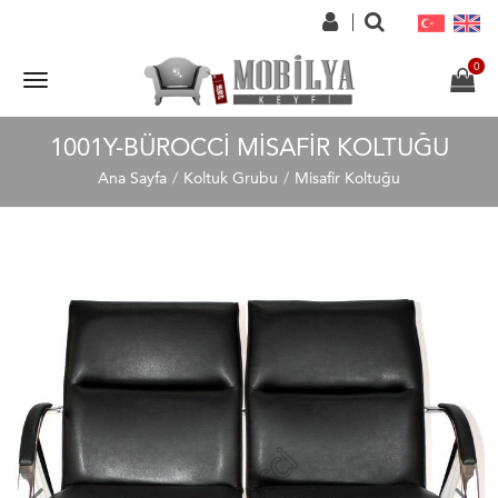
1001Y-BÜROCCI MISAFIR KOLTUĞU
Ana Sayfa
Koltuk Grubu
Misafir Koltuğu