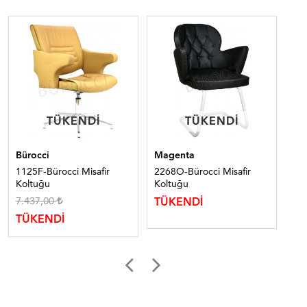
TÜKENDI
TÜKENDI
TÜKENDI
TÜKENDI
Bürocci
Magenta
Bür
1125F-Bürocci Misafir
2268O-Bürocci Misafir
110
Koltuğu
Koltuğu
Ko
7.437,00
15
TÜKENDİ
TÜKENDİ
TÜ