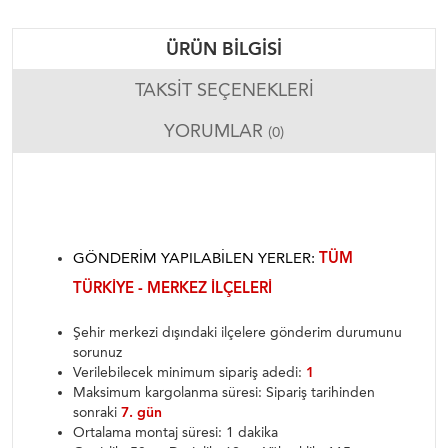
ÜRÜN BILGISI
TAKSIT SEÇENEKLERI
YORUMLAR
(0)
GÖNDERIM YAPILABILEN YERLER:
TÜM
TÜRKIYE - MERKEZ ILÇELERI
Şehir merkezi dışındaki ilçelere gönderim durumunu
sorunuz
Verilebilecek minimum sipariş adedi:
1
Maksimum kargolanma süresi: Sipariş tarihinden
sonraki
7. gün
Ortalama montaj süresi: 1 dakika