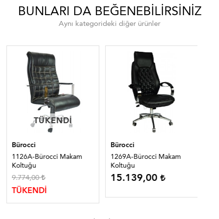
BUNLARI DA BEĞENEBILIRSINIZ
Aynı kategorideki diğer ürünler
TÜKENDI
TÜKENDI
Bürocci
Bürocci
Bür
1126A-Bürocci Makam
1269A-Bürocci Makam
131
Koltuğu
Koltuğu
Ko
15.139,00
9.774,00
26
TÜKENDİ
TÜ