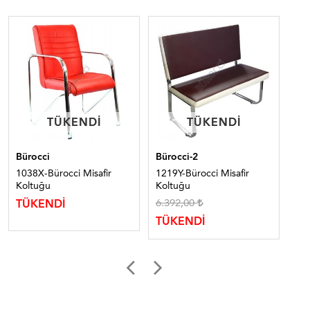
TÜKENDI
TÜKENDI
TÜKENDI
TÜKENDI
Bürocci
Bürocci-2
Bür
1038X-Bürocci Misafir
1219Y-Bürocci Misafir
215
Koltuğu
Koltuğu
Ko
6.392,00
TÜKENDİ
TÜ
TÜKENDİ