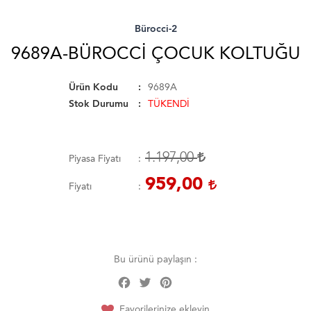
Bürocci-2
9689A-BÜROCCI ÇOCUK KOLTUĞU
Ürün Kodu
9689A
Stok Durumu
TÜKENDİ
1.197,00
Piyasa Fiyatı
959,00
Fiyatı
Bu ürünü paylaşın :
Facebook
Twitter
Pinterest
Share
Favorilerinize ekleyin