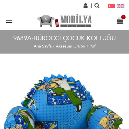
9689A-BÜROCCI ÇOCUK KOLTUĞU
Ana Sayfa
Aksesuar Grubu
Puf