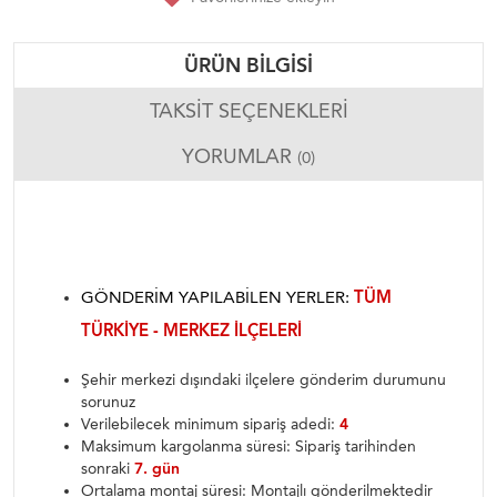
ÜRÜN BILGISI
TAKSIT SEÇENEKLERI
YORUMLAR
(0)
GÖNDERIM YAPILABILEN YERLER:
TÜM
TÜRKIYE - MERKEZ ILÇELERI
Şehir merkezi dışındaki ilçelere gönderim durumunu
sorunuz
Verilebilecek minimum sipariş adedi:
4
Maksimum kargolanma süresi: Sipariş tarihinden
sonraki
7. gün
Ortalama montaj süresi: Montajlı gönderilmektedir