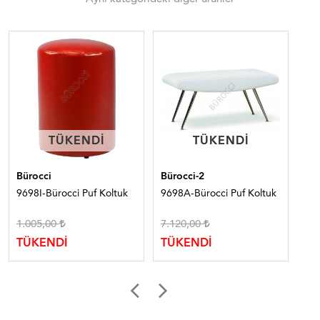
TÜKENDI
TÜKENDI
TÜKENDI
TÜKENDI
Bürocci
Bürocci-2
Bür
9698I-Bürocci Puf Koltuk
9698A-Bürocci Puf Koltuk
504
Dam
1.005,00
7.120,00
TÜ
TÜKENDİ
TÜKENDİ