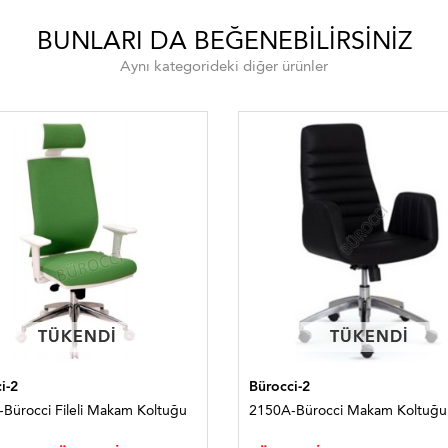
BUNLARI DA BEĞENEBILIRSINIZ
Aynı kategorideki diğer ürünler
TÜKENDI
TÜKENDI
TÜKENDI
TÜKENDI
i-2
Bürocci-2
Bürocci Fileli Makam Koltuğu
2150A-Bürocci Makam Koltuğu