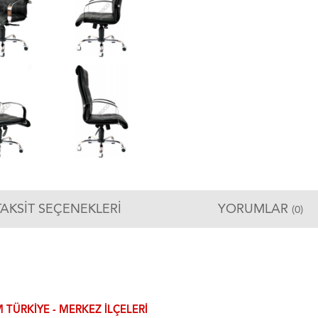
TAKSIT SEÇENEKLERI
YORUMLAR
(0)
 TÜRKIYE - MERKEZ ILÇELERI