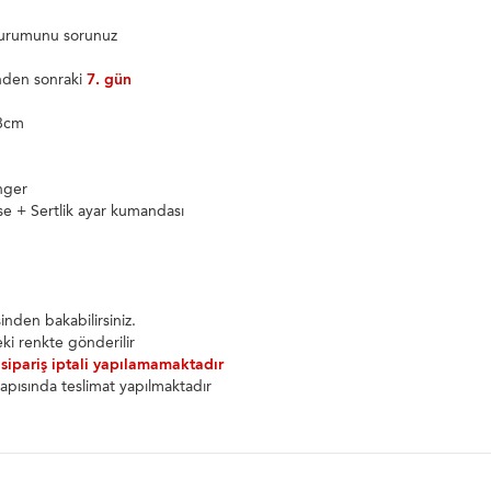
 durumunu sorunuz
inden sonraki
7. gün
18cm
g
nger
se + Sertlik ayar kumandası
nden bakabilirsiniz.
ki renkte gönderilir
 sipariş iptali yapılamamaktadır
apısında teslimat yapılmaktadır