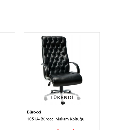
TÜKENDI
TÜKENDI
Bürocci
Bürocci
1051A-Bürocci Makam Koltuğu
1245A-Bür