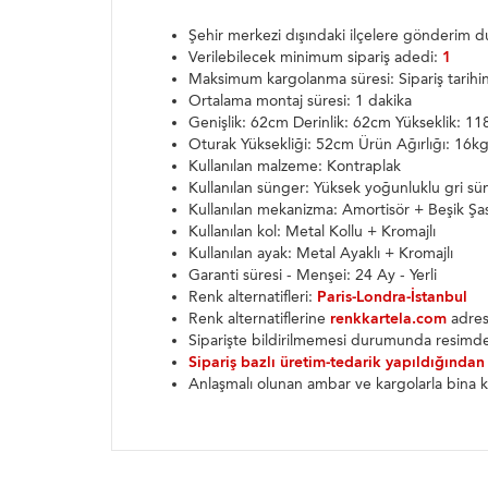
Şehir merkezi dışındaki ilçelere gönderim
Verilebilecek minimum sipariş adedi:
1
Maksimum kargolanma süresi: Sipariş tarih
Ortalama montaj süresi: 1 dakika
Genişlik: 62cm Derinlik: 62cm Yükseklik: 1
Oturak Yüksekliği: 52cm Ürün Ağırlığı: 16k
Kullanılan malzeme: Kontraplak
Kullanılan sünger: Yüksek yoğunluklu gri sü
Kullanılan mekanizma: Amortisör + Beşik Şa
Kullanılan kol: Metal Kollu + Kromajlı
Kullanılan ayak: Metal Ayaklı + Kromajlı
Garanti süresi - Menşei: 24 Ay - Yerli
Renk alternatifleri:
Paris-Londra-İstanbul
Renk alternatiflerine
renkkartela.com
adresi
Siparişte bildirilmemesi durumunda resimde
Sipariş bazlı üretim-tedarik yapıldığından
Anlaşmalı olunan ambar ve kargolarla bina k