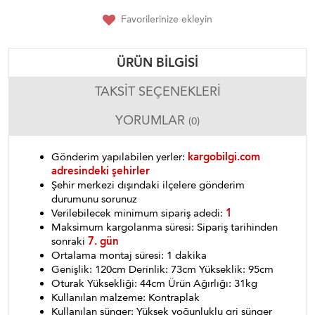
Favorilerinize ekleyin
ÜRÜN BILGISI
TAKSIT SEÇENEKLERI
YORUMLAR
(0)
Gönderim yapılabilen yerler:
kargobilgi.com
adresindeki şehirler
Şehir merkezi dışındaki ilçelere gönderim
durumunu sorunuz
Verilebilecek minimum sipariş adedi:
1
Maksimum kargolanma süresi: Sipariş tarihinden
sonraki
7. gün
Ortalama montaj süresi: 1 dakika
Genişlik: 120cm Derinlik: 73cm Yükseklik: 95cm
Oturak Yüksekliği: 44cm Ürün Ağırlığı: 31kg
Kullanılan malzeme: Kontraplak
Kullanılan sünger: Yüksek yoğunluklu gri sünger