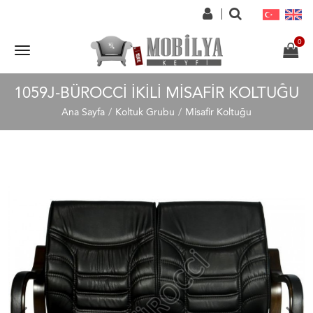
1059J-BÜROCCI İKILI MISAFIR KOLTUĞU
Ana Sayfa
Koltuk Grubu
Misafir Koltuğu