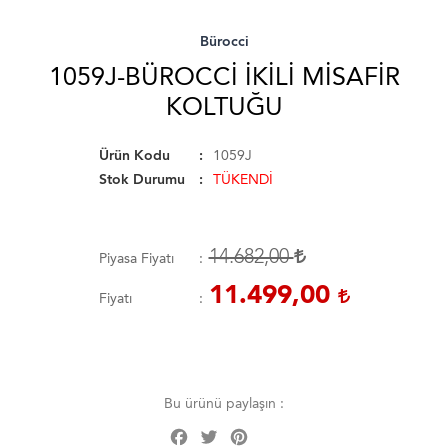
Bürocci
1059J-BÜROCCI İKILI MISAFIR
KOLTUĞU
Ürün Kodu
1059J
Stok Durumu
TÜKENDİ
14.682,00
Piyasa Fiyatı
11.499,00
Fiyatı
Bu ürünü paylaşın :
Facebook
Twitter
Pinterest
Share