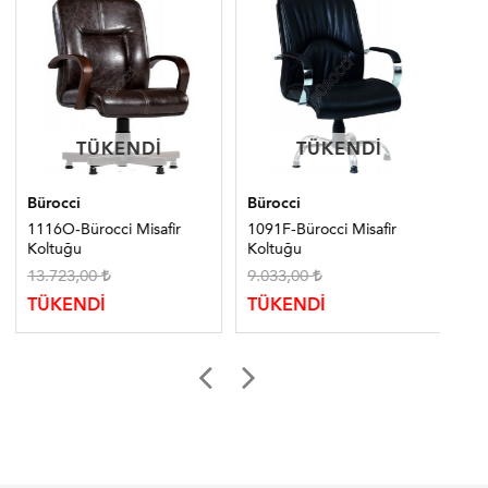
TÜKENDI
TÜKENDI
TÜKENDI
TÜKENDI
Bürocci
Bürocci
Bür
1116O-Bürocci Misafir
1091F-Bürocci Misafir
210
Koltuğu
Koltuğu
Sa
13.723,00
9.033,00
TÜ
TÜKENDİ
TÜKENDİ