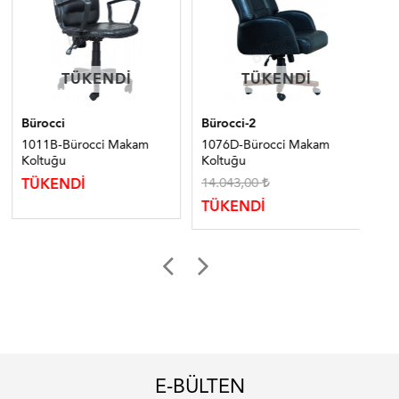
TÜKENDI
TÜKENDI
TÜKENDI
TÜKENDI
Bürocci
Bürocci-2
Bür
1011B-Bürocci Makam
1076D-Bürocci Makam
102
Koltuğu
Koltuğu
Ko
14.043,00
TÜKENDİ
TÜ
TÜKENDİ
E-BÜLTEN