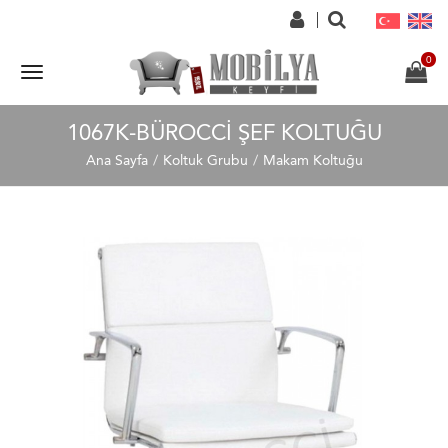
1067K-BÜROCCI ŞEF KOLTUĞU
Ana Sayfa
Koltuk Grubu
Makam Koltuğu