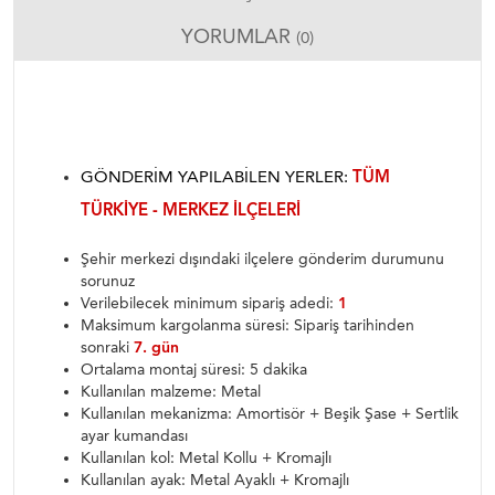
YORUMLAR
(0)
GÖNDERIM YAPILABILEN YERLER:
TÜM
TÜRKIYE - MERKEZ ILÇELERI
Şehir merkezi dışındaki ilçelere gönderim durumunu
sorunuz
Verilebilecek minimum sipariş adedi:
1
Maksimum kargolanma süresi: Sipariş tarihinden
sonraki
7. gün
Ortalama montaj süresi: 5 dakika
Kullanılan malzeme: Metal
Kullanılan mekanizma: Amortisör + Beşik Şase + Sertlik
ayar kumandası
Kullanılan kol: Metal Kollu + Kromajlı
Kullanılan ayak: Metal Ayaklı + Kromajlı