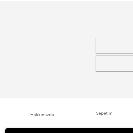
Sepetim
Hakkımızda
Şifre Hatırlatma
İletişim Formu