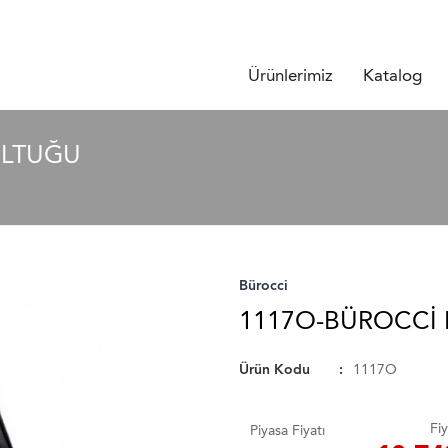
Ürünlerimiz
Katalog
OLTUĞU
Bürocci
1117O-BÜROCCI 
Ürün Kodu
1117O
Fiy
Piyasa Fiyatı