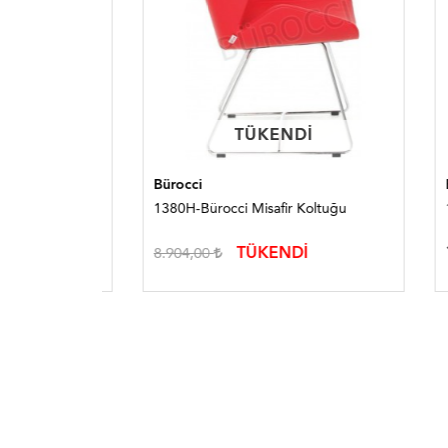
TÜKENDI
TÜKENDI
Bürocci
Bürocc
ğu
1380H-Bürocci Misafir Koltuğu
1269Q-
12.
TÜKENDİ
8.904,00