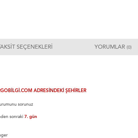
TAKSIT SEÇENEKLERI
YORUMLAR
(0)
GOBILGI.COM ADRESINDEKI ŞEHIRLER
 durumunu sorunuz
inden sonraki
7. gün
nger