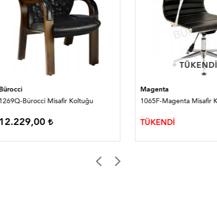
TÜKENDI
TÜKENDI
i
Magenta
Bürocci Misafir Koltuğu
1065F-Magenta Misafir Koltuğ
229,00
TÜKENDİ