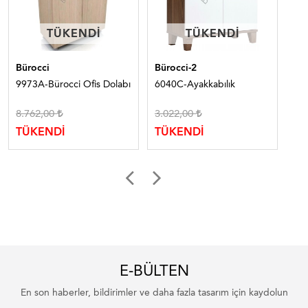
TÜKENDI
TÜKENDI
TÜKENDI
TÜKENDI
Bürocci
Bürocci-2
Bür
9973A-Bürocci Ofis Dolabı
6040C-Ayakkabılık
997
8.762,00
3.022,00
9.
TÜKENDİ
TÜKENDİ
TÜ
E-BÜLTEN
En son haberler, bildirimler ve daha fazla tasarım için kaydolun