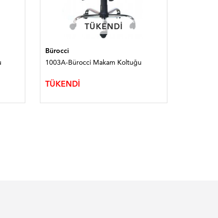
TÜKENDI
TÜKENDI
Bürocci
Bürocci-2
u
1003A-Bürocci Makam Koltuğu
1326N-Bü
TÜKENDİ
20.760,0