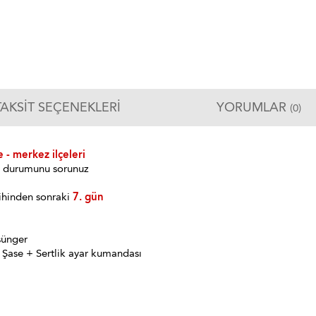
TAKSIT SEÇENEKLERI
YORUMLAR
(0)
 - merkez ilçeleri
im durumunu sorunuz
ihinden sonraki
7. gün
sünger
 Şase + Sertlik ayar kumandası