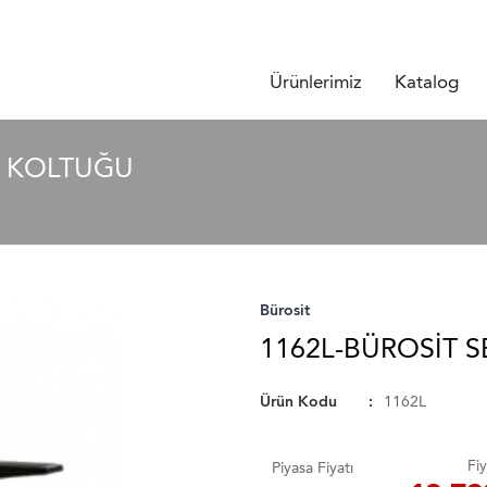
Ürünlerimiz
Katalog
F KOLTUĞU
Bürosit
1162L-BÜROSIT 
Ürün Kodu
1162L
Fiy
Piyasa Fiyatı