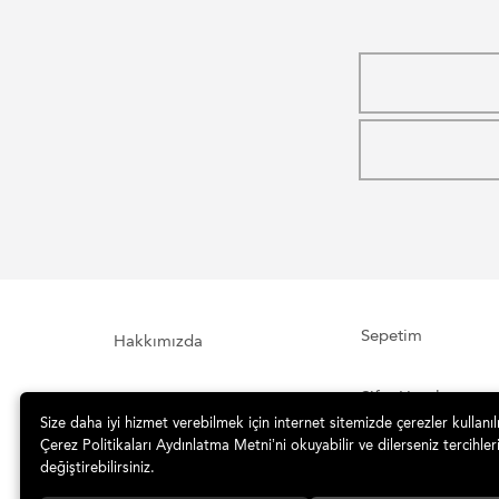
Sepetim
Hakkımızda
Şifre Hatırlatma
İletişim Formu
Size daha iyi hizmet verebilmek için internet sitemizde çerezler kullanı
Çerez Politikaları Aydınlatma Metni’ni okuyabilir ve dilerseniz tercihleri
İade ve Teslimat
Sipariş Takibi
değiştirebilirsiniz.