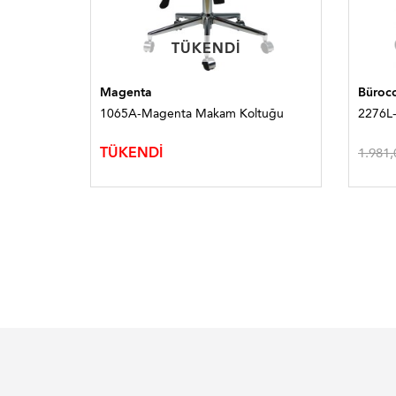
TÜKENDI
TÜKENDI
Magenta
Bürocc
uğu
1065A-Magenta Makam Koltuğu
2276L-
TÜKENDİ
1.981