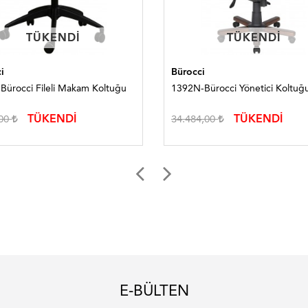
TÜKENDI
TÜKENDI
TÜKENDI
TÜKENDI
i
Bürocci
Bürocci Fileli Makam Koltuğu
1392N-Bürocci Yönetici Koltuğ
TÜKENDİ
TÜKENDİ
,00
34.484,00
E-BÜLTEN