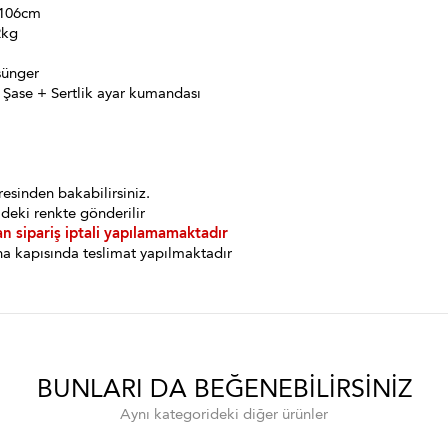
 106cm
2kg
sünger
 Şase + Sertlik ayar kumandası
esinden bakabilirsiniz.
deki renkte gönderilir
an sipariş iptali yapılamamaktadır
a kapısında teslimat yapılmaktadır
BUNLARI DA BEĞENEBILIRSINIZ
Aynı kategorideki diğer ürünler