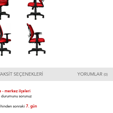
TAKSIT SEÇENEKLERI
YORUMLAR
(0)
 - merkez ilçeleri
im durumunu sorunuz
ihinden sonraki
7. gün