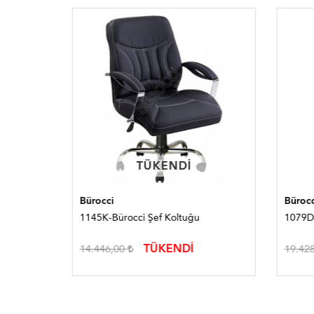
TÜKENDI
TÜKENDI
Bürocci
Bürocc
uğu
1145K-Bürocci Şef Koltuğu
1079D
TÜKENDİ
14.446,00
19.42