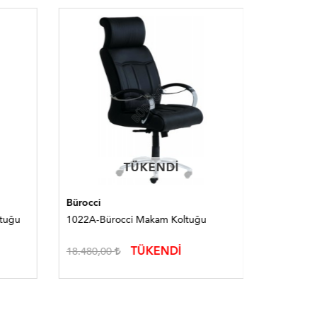
TÜKENDI
TÜKENDI
Bürocci
Bürocci-2
ltuğu
1022A-Bürocci Makam Koltuğu
1257A-Bü
TÜKENDİ
18.480,00
18.912,0