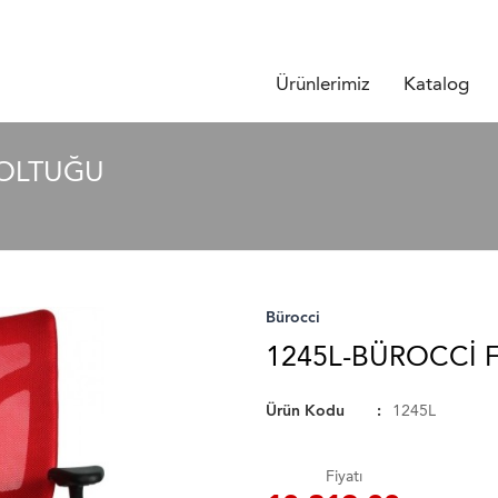
Ürünlerimiz
Katalog
KOLTUĞU
Bürocci
1245L-BÜROCCI F
Ürün Kodu
1245L
Fiyatı