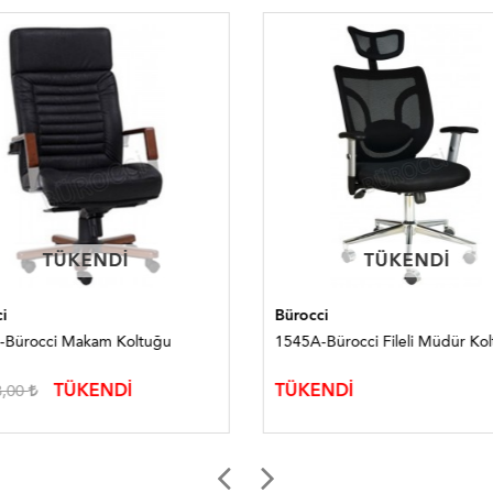
TÜKENDI
TÜKENDI
TÜKENDI
TÜKENDI
i
Bürocci
-Bürocci Makam Koltuğu
1545A-Bürocci Fileli Müdür Ko
TÜKENDİ
TÜKENDİ
8,00