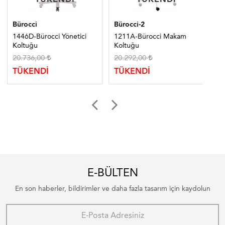
Bürocci
Bürocci-2
Bür
1446D-Bürocci Yönetici
1211A-Bürocci Makam
11
Koltuğu
Koltuğu
Ko
20.736,00
20.292,00
8.
TÜKENDİ
TÜKENDİ
TÜ
E-BÜLTEN
En son haberler, bildirimler ve daha fazla tasarım için kaydolun