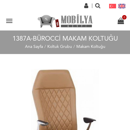
1387A-BÜROCCI MAKAM KOLTUĞU
Ana Sayfa
Koltuk Grubu
Makam Koltuğu