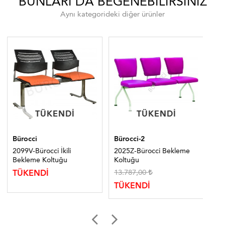
BUNLARI DA BEĞENEBILIRSINIZ
Aynı kategorideki diğer ürünler
TÜKENDI
TÜKENDI
TÜKENDI
TÜKENDI
Bürocci
Bürocci-2
Bür
2099V-Bürocci İkili
2025Z-Bürocci Bekleme
20
Bekleme Koltuğu
Koltuğu
Be
13.787,00
TÜKENDİ
TÜ
TÜKENDİ