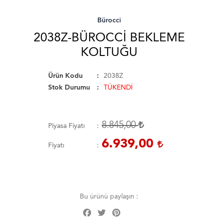
Bürocci
2038Z-BÜROCCI BEKLEME
KOLTUĞU
Ürün Kodu
2038Z
Stok Durumu
TÜKENDİ
8.845,00
Piyasa Fiyatı
6.939,00
Fiyatı
Bu ürünü paylaşın :
Facebook
Twitter
Pinterest
Share