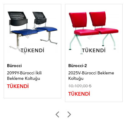
TÜKENDI
TÜKENDI
TÜKENDI
TÜKENDI
Bürocci
Bürocci-2
Bür
2099Y-Bürocci İkili
2025V-Bürocci Bekleme
219
Bekleme Koltuğu
Koltuğu
Be
10.109,00
TÜKENDİ
TÜ
TÜKENDİ