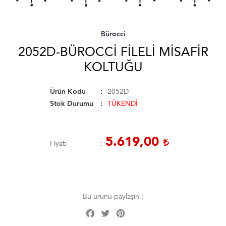
Bürocci
2052D-BÜROCCI FILELI MISAFIR
KOLTUĞU
Ürün Kodu
2052D
Stok Durumu
TÜKENDİ
5.619,00
Fiyatı
Bu ürünü paylaşın :
Facebook
Twitter
Pinterest
Share