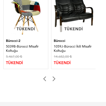
TÜKENDI
TÜKENDI
TÜKENDI
TÜKENDI
Bürocci-2
Bürocci
Bür
5039B-Bürocci Misafir
1059J-Bürocci İkili Misafir
310
Koltuğu
Koltuğu
Ko
5.467,00
14.682,00
10
TÜKENDİ
TÜKENDİ
TÜ