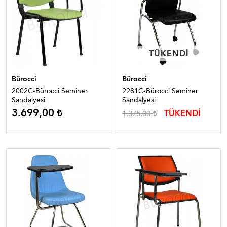
TÜKENDI
TÜKENDI
Bürocci
Bürocci
2002C-Bürocci Seminer
2281C-Bürocci Seminer
Sandalyesi
Sandalyesi
3.699,00
TÜKENDİ
1.375,00