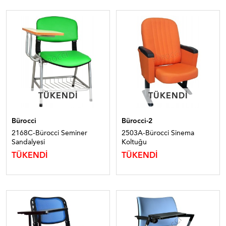
TÜKENDI
TÜKENDI
TÜKENDI
TÜKENDI
Bürocci
Bürocci-2
2168C-Bürocci Seminer
2503A-Bürocci Sinema
Sandalyesi
Koltuğu
TÜKENDİ
TÜKENDİ