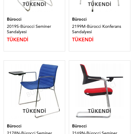
TÜKENDI
TÜKENDI
TÜKENDI
TÜKENDI
Bürocci
Bürocci
2019S-Bürocci Seminer
2199M-Bürocci Konferans
Sandalyesi
Sandalyesi
TÜKENDİ
TÜKENDİ
TÜKENDI
TÜKENDI
TÜKENDI
TÜKENDI
Bürocci
Bürocci
2178N-Bürocci Seminer
2169N-Bürocci Seminer