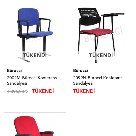
TÜKENDI
TÜKENDI
TÜKENDI
TÜKENDI
Bürocci
Bürocci
2002M-Bürocci Konferans
2099N-Bürocci Konferans
Sandalyesi
Sandalyesi
TÜKENDİ
TÜKENDİ
4.396,00