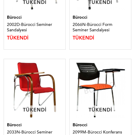
TÜKENDI
TÜKENDI
TÜKENDI
TÜKENDI
Bürocci
Bürocci
2002D-Bürocci Seminer
2066N-Bürocci Form
Sandalyesi
Seminer Sandalyesi
TÜKENDİ
TÜKENDİ
TÜKENDI
TÜKENDI
TÜKENDI
TÜKENDI
Bürocci
Bürocci
2033N-Bürocci Seminer
2099M-Bürocci Konferans