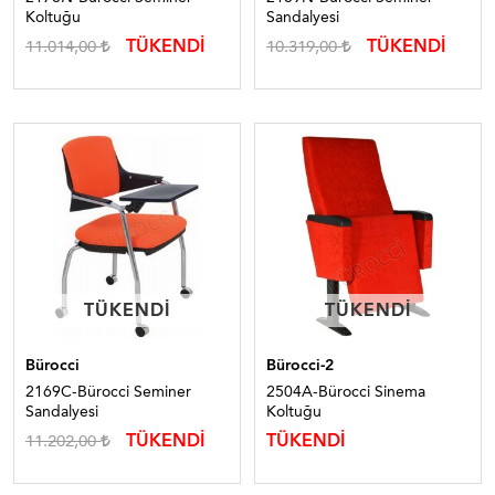
Koltuğu
Sandalyesi
TÜKENDİ
TÜKENDİ
11.014,00
10.319,00
TÜKENDI
TÜKENDI
TÜKENDI
TÜKENDI
Bürocci
Bürocci-2
2169C-Bürocci Seminer
2504A-Bürocci Sinema
Sandalyesi
Koltuğu
TÜKENDİ
TÜKENDİ
11.202,00