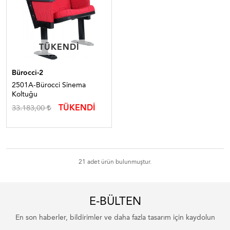
TÜKENDI
TÜKENDI
Bürocci-2
2501A-Bürocci Sinema
Koltuğu
TÜKENDİ
33.183,00
21 adet ürün bulunmuştur.
E-BÜLTEN
En son haberler, bildirimler ve daha fazla tasarım için kaydolun