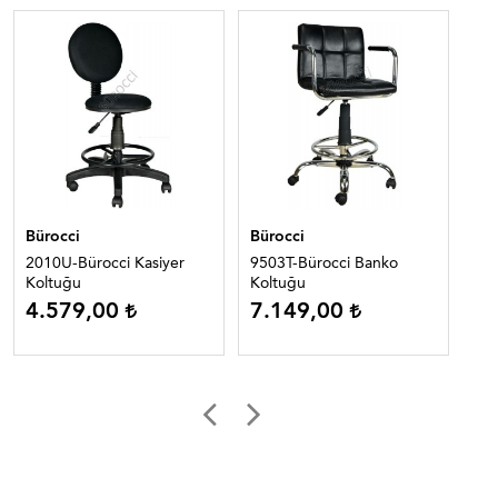
Bürocci
Bürocci
Bür
2010U-Bürocci Kasiyer
9503T-Bürocci Banko
21
Koltuğu
Koltuğu
Ko
4.579,00
7.149,00
TÜ