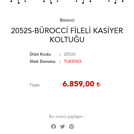
Bürocci
2052S-BÜROCCI FILELI KASIYER
KOLTUĞU
Ürün Kodu
2052S
Stok Durumu
TÜKENDİ
6.859,00
Fiyatı
Bu ürünü paylaşın :
Facebook
Twitter
Pinterest
Share