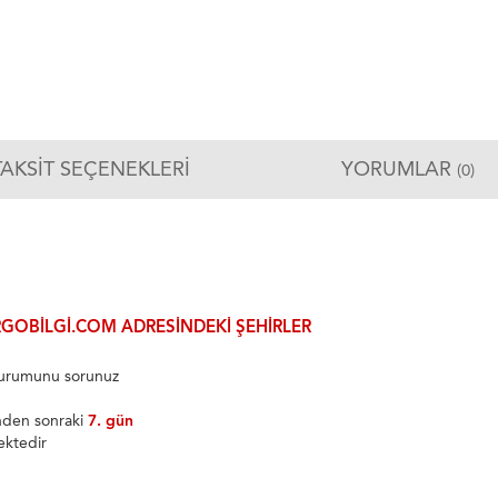
TAKSIT SEÇENEKLERI
YORUMLAR
(0)
GOBILGI.COM ADRESINDEKI ŞEHIRLER
 durumunu sorunuz
inden sonraki
7. gün
ektedir