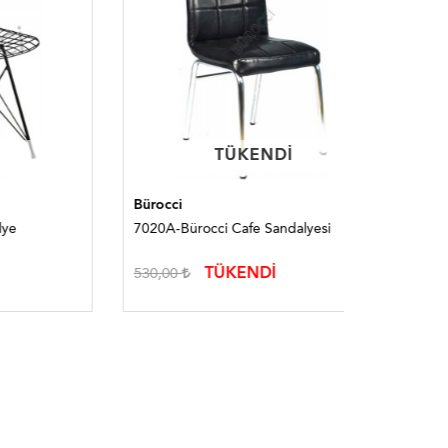
TÜKENDI
TÜKENDI
Bürocci
Bürocci
7020A-Bürocci Cafe Sandalyesi
7006B-Bür
TÜKENDİ
530,00
590,00