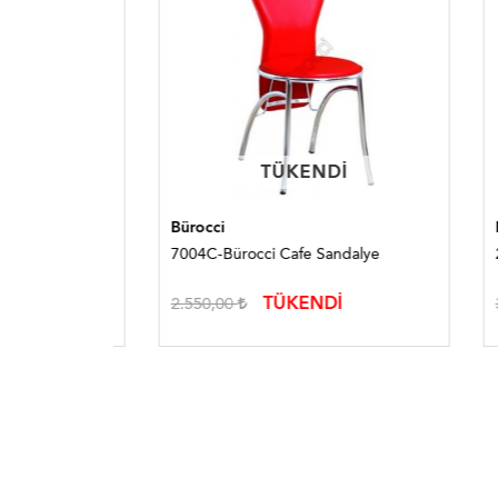
TÜKENDI
TÜKENDI
Bürocci
Bürocc
lye
7004C-Bürocci Cafe Sandalye
2097R-
TÜKENDİ
2.550,00
3.323