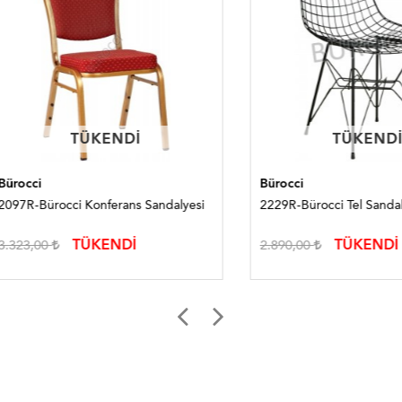
TÜKENDI
TÜKENDI
TÜKENDI
TÜKENDI
i
Bürocci
Bürocci Konferans Sandalyesi
2229R-Bürocci Tel Sandalye
TÜKENDİ
TÜKENDİ
,00
2.890,00