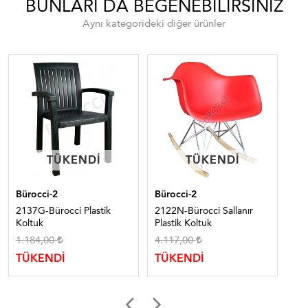
BUNLARI DA BEĞENEBILIRSINIZ
Aynı kategorideki diğer ürünler
TÜKENDI
TÜKENDI
TÜKENDI
TÜKENDI
Bürocci-2
Bürocci-2
Bür
2137G-Bürocci Plastik
2122N-Bürocci Sallanır
214
Koltuk
Plastik Koltuk
Sa
1.184,00
4.117,00
5.
TÜKENDİ
TÜKENDİ
TÜ