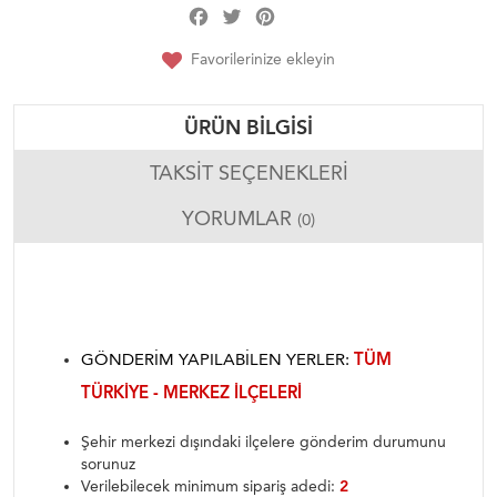
Facebook
Twitter
Pinterest
Share
Favorilerinize ekleyin
ÜRÜN BILGISI
TAKSIT SEÇENEKLERI
YORUMLAR
(0)
GÖNDERIM YAPILABILEN YERLER:
TÜM
TÜRKIYE - MERKEZ ILÇELERI
Şehir merkezi dışındaki ilçelere gönderim durumunu
sorunuz
Verilebilecek minimum sipariş adedi:
2