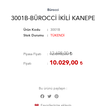
Bürocci
3001B-BÜROCCI İKILI KANEPE
Ürün Kodu
3001B
Stok Durumu
TÜKENDİ
12.698,00
Piyasa Fiyatı
10.029,00
Fiyatı
Bu ürünü paylaşın :
Facebook
Twitter
Pinterest
Share
Favorilerinize ekleyin