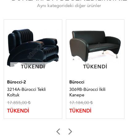
Aynı kategorideki diğer ürünler
TÜKENDI
TÜKENDI
TÜKENDI
TÜKENDI
Bürocci-2
Bürocci
Bür
3214A-Bürocci Tekli
3069B-Bürocci İkili
310
Koltuk
Kanepe
Ka
17.855,00
17.184,00
11
TÜKENDİ
TÜKENDİ
TÜ