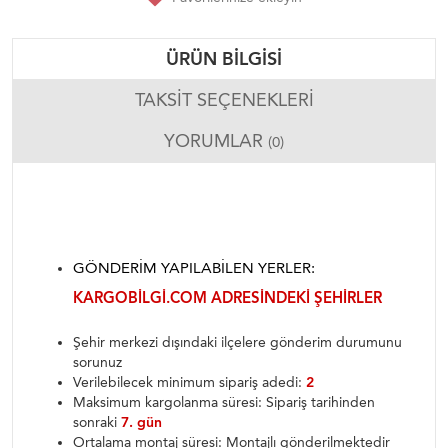
ÜRÜN BILGISI
TAKSIT SEÇENEKLERI
YORUMLAR
(0)
GÖNDERIM YAPILABILEN YERLER:
KARGOBILGI.COM ADRESINDEKI ŞEHIRLER
Şehir merkezi dışındaki ilçelere gönderim durumunu
sorunuz
Verilebilecek minimum sipariş adedi:
2
Maksimum kargolanma süresi: Sipariş tarihinden
sonraki
7. gün
Ortalama montaj süresi: Montajlı gönderilmektedir