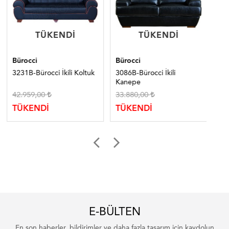
TÜKENDI
TÜKENDI
TÜKENDI
TÜKENDI
Bürocci
Bürocci
Bür
3231B-Bürocci İkili Koltuk
3086B-Bürocci İkili
323
Kanepe
Kol
42.959,00
33.880,00
16
TÜKENDİ
TÜKENDİ
TÜ
E-BÜLTEN
En son haberler, bildirimler ve daha fazla tasarım için kaydolun