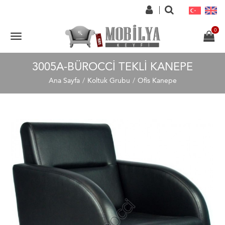
3005A-BÜROCCI TEKLI KANEPE
Ana Sayfa
Koltuk Grubu
Ofis Kanepe