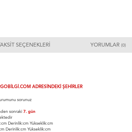
TAKSIT SEÇENEKLERI
YORUMLAR
(0)
GOBILGI.COM ADRESINDEKI ŞEHIRLER
 durumunu sorunuz
inden sonraki
7. gün
ektedir
k:cm Derinlik:cm Yükseklik:cm
:cm Derinlik:cm Yükseklik:cm