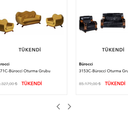
TÜKENDI
TÜKENDI
TÜKENDI
TÜKENDI
i
Bürocci
-Bürocci Oturma Grubu
3153C-Bürocci Oturma Grubu
TÜKENDİ
TÜKENDİ
7,00
85.179,00