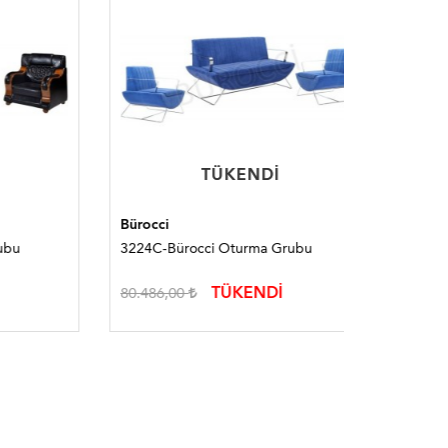
TÜKENDI
TÜKENDI
Bürocci
Bürocci
3224C-Bürocci Oturma Grubu
3148C-Bü
TÜKENDİ
80.486,00
50.942,0