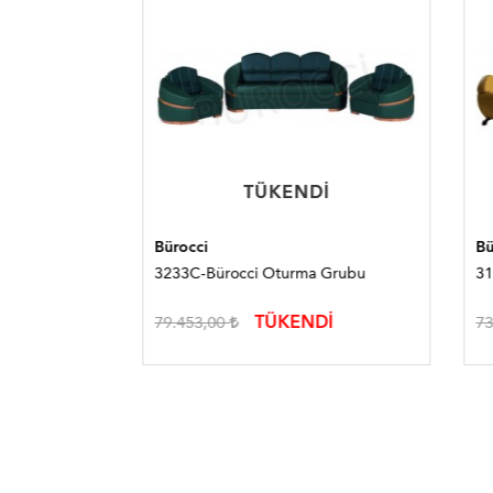
TÜKENDI
TÜKENDI
Bürocci
Bürocc
bu
3233C-Bürocci Oturma Grubu
3171C
TÜKENDİ
79.453,00
73.32