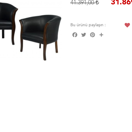
31.86
41.391,00
Bu ürünü paylaşın :
Facebook
Twitter
Pinterest
Share