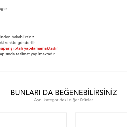
nger
nden bakabilirsiniz.
ki renkte gönderilir
 sipariş iptali yapılamamaktadır
apısında teslimat yapılmaktadır
BUNLARI DA BEĞENEBILIRSINIZ
Aynı kategorideki diğer ürünler