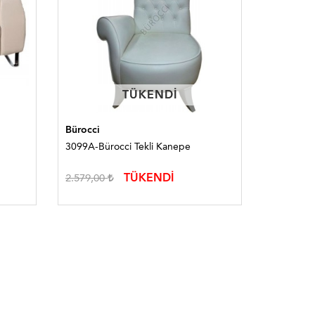
TÜKENDI
TÜKENDI
Bürocci
Bürocci
3099A-Bürocci Tekli Kanepe
3004B-Bür
TÜKENDİ
2.579,00
8.782,00