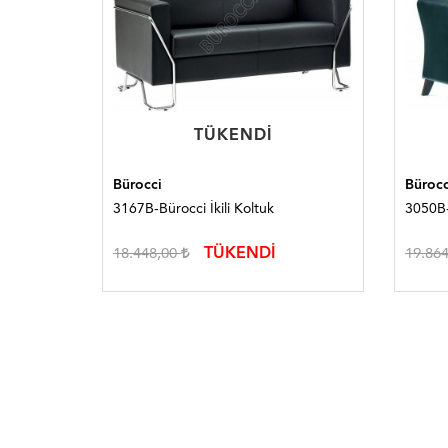
TÜKENDI
TÜKENDI
Bürocci
Bürocc
er Koltuk
3167B-Bürocci İkili Koltuk
3050B-
TÜKENDİ
18.448,00
19.86