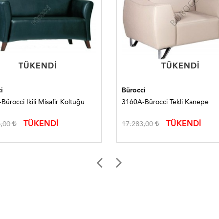
TÜKENDI
TÜKENDI
TÜKENDI
TÜKENDI
i
Bürocci
Bürocci İkili Misafir Koltuğu
3160A-Bürocci Tekli Kanepe
TÜKENDİ
TÜKENDİ
4,00
17.283,00