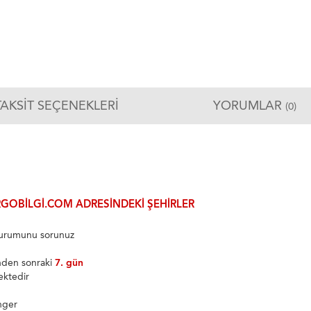
TAKSIT SEÇENEKLERI
YORUMLAR
(0)
GOBILGI.COM ADRESINDEKI ŞEHIRLER
 durumunu sorunuz
inden sonraki
7. gün
ektedir
nger