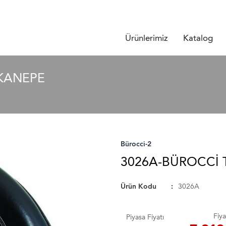
Ürünlerimiz
Katalog
 KANEPE
Bürocci-2
3026A-BÜROCCI 
Ürün Kodu
3026A
Fiya
Piyasa Fiyatı