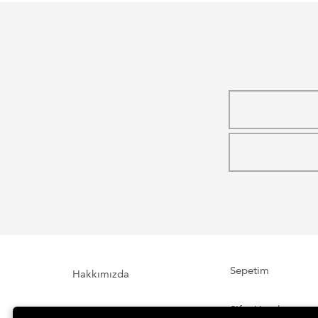
Sepetim
Hakkımızda
Şifre Hatırlatma
İletişim Formu