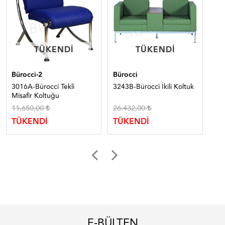
TÜKENDI
TÜKENDI
TÜKENDI
TÜKENDI
Bürocci-2
Bürocci
Bür
3016A-Bürocci Tekli
3243B-Bürocci İkili Koltuk
303
Misafir Koltuğu
Ko
11.650,00
26.432,00
32
TÜKENDİ
TÜKENDİ
TÜ
E-BÜLTEN