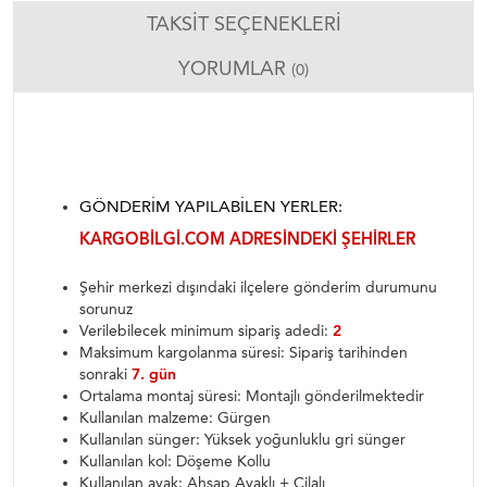
TAKSIT SEÇENEKLERI
YORUMLAR
(0)
GÖNDERIM YAPILABILEN YERLER:
KARGOBILGI.COM ADRESINDEKI ŞEHIRLER
Şehir merkezi dışındaki ilçelere gönderim durumunu
sorunuz
Verilebilecek minimum sipariş adedi:
2
Maksimum kargolanma süresi: Sipariş tarihinden
sonraki
7. gün
Ortalama montaj süresi: Montajlı gönderilmektedir
Kullanılan malzeme: Gürgen
Kullanılan sünger: Yüksek yoğunluklu gri sünger
Kullanılan kol: Döşeme Kollu
Kullanılan ayak: Ahşap Ayaklı + Cilalı