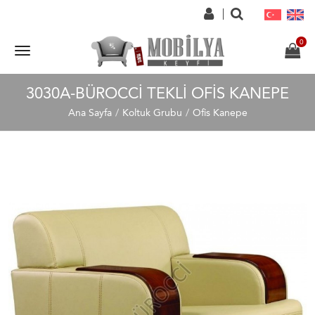
3030A-BÜROCCI TEKLI OFIS KANEPE
Ana Sayfa
Koltuk Grubu
Ofis Kanepe