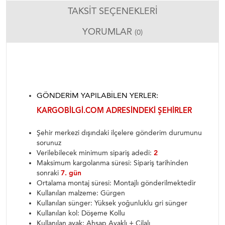
TAKSIT SEÇENEKLERI
YORUMLAR
(0)
GÖNDERIM YAPILABILEN YERLER:
KARGOBILGI.COM ADRESINDEKI ŞEHIRLER
Şehir merkezi dışındaki ilçelere gönderim durumunu
sorunuz
Verilebilecek minimum sipariş adedi:
2
Maksimum kargolanma süresi: Sipariş tarihinden
sonraki
7. gün
Ortalama montaj süresi: Montajlı gönderilmektedir
Kullanılan malzeme: Gürgen
Kullanılan sünger: Yüksek yoğunluklu gri sünger
Kullanılan kol: Döşeme Kollu
Kullanılan ayak: Ahşap Ayaklı + Cilalı