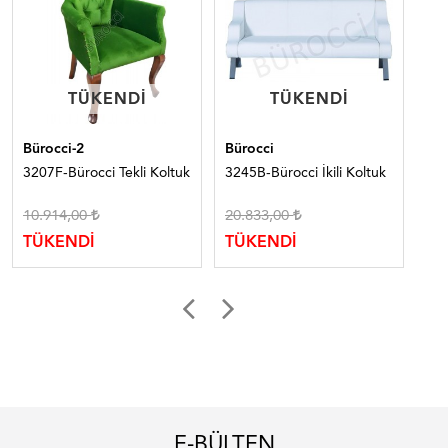
TÜKENDI
TÜKENDI
TÜKENDI
TÜKENDI
Bürocci-2
Bürocci
Bür
3207F-Bürocci Tekli Koltuk
3245B-Bürocci İkili Koltuk
305
Ka
10.914,00
20.833,00
23
TÜKENDİ
TÜKENDİ
TÜ
E-BÜLTEN