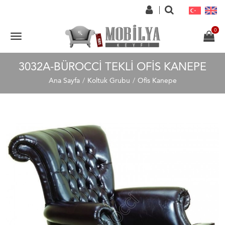
3032A-BÜROCCI TEKLI OFIS KANEPE
Ana Sayfa
Koltuk Grubu
Ofis Kanepe