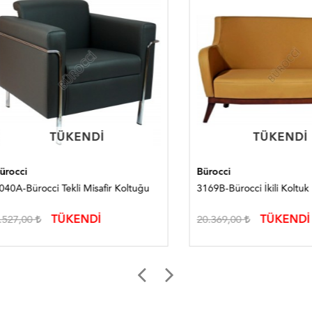
TÜKENDI
TÜKENDI
TÜKENDI
TÜKENDI
i
Bürocci
Bürocci Tekli Misafir Koltuğu
3169B-Bürocci İkili Koltuk
TÜKENDİ
TÜKENDİ
,00
20.369,00