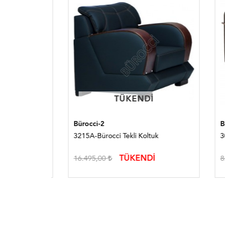
TÜKENDI
TÜKENDI
Bürocci-2
Bürocc
nepe
3215A-Bürocci Tekli Koltuk
3040A-
TÜKENDİ
16.495,00
8.527