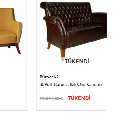
TÜKENDI
TÜKENDI
Bürocci-2
Bürocci
3096B-Bürocci İkili Ofis Kanepe
3165B-Büro
TÜKENDİ
21.311,00
17.047,0