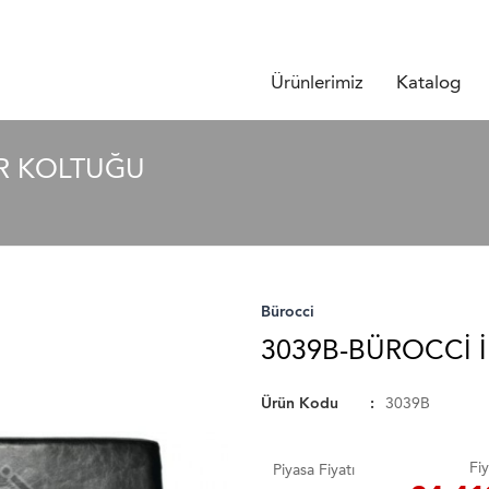
Ürünlerimiz
Katalog
IR KOLTUĞU
Bürocci
3039B-BÜROCCI İ
Ürün Kodu
3039B
Fiy
Piyasa Fiyatı