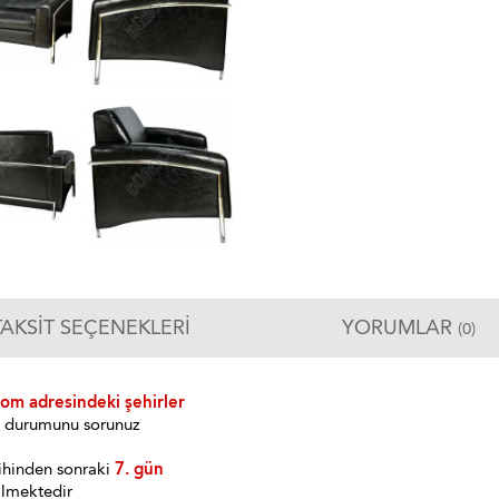
TAKSIT SEÇENEKLERI
YORUMLAR
(0)
com adresindeki şehirler
im durumunu sorunuz
ihinden sonraki
7. gün
ilmektedir