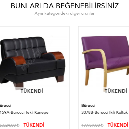
BUNLARI DA BEĞENEBILIRSINIZ
Aynı kategorideki diğer ürünler
TÜKENDI
TÜKENDI
TÜKENDI
TÜKENDI
i
Bürocci
Bürocci Tekli Kanepe
3078B-Bürocci İkili Koltuk
TÜKENDİ
TÜKENDİ
4,00
17.959,00