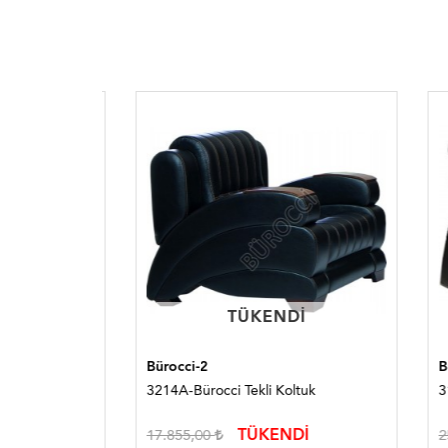
TÜKENDI
TÜKENDI
Bürocci-2
Bürocc
oltuğu
3214A-Bürocci Tekli Koltuk
3159A-
TÜKENDİ
17.855,00
25.52