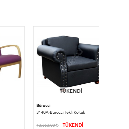
TÜKENDI
TÜKENDI
Bürocci
Bürocci
3140A-Bürocci Tekli Koltuk
3123B-Bür
TÜKENDİ
13.663,00
31.062,0