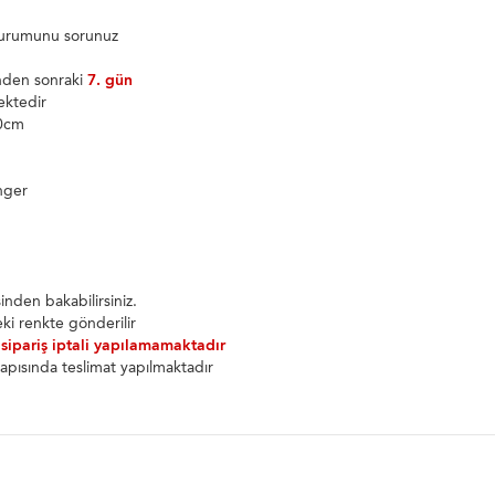
 durumunu sorunuz
inden sonraki
7. gün
ektedir
70cm
nger
nden bakabilirsiniz.
ki renkte gönderilir
 sipariş iptali yapılamamaktadır
apısında teslimat yapılmaktadır