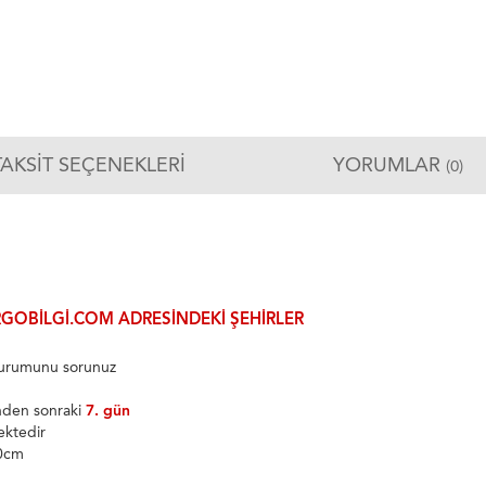
TAKSIT SEÇENEKLERI
YORUMLAR
(0)
GOBILGI.COM ADRESINDEKI ŞEHIRLER
 durumunu sorunuz
inden sonraki
7. gün
ektedir
60cm