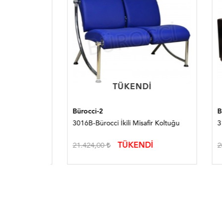
TÜKENDI
TÜKENDI
Bürocci-2
Bürocc
3016B-Bürocci İkili Misafir Koltuğu
3154B-
TÜKENDİ
21.424,00
20.73