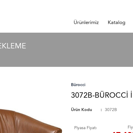
Ürünlerimiz
Katalog
BEKLEME
Bürocci
3072B-BÜROCCI İ
Ürün Kodu
3072B
Fiy
Piyasa Fiyatı