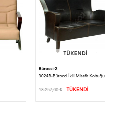
TÜKENDI
TÜKENDI
Bürocci-2
Bürocci
3024B-Bürocci İkili Misafir Koltuğu
3175B-Bür
TÜKENDİ
18.257,00
34.188,0