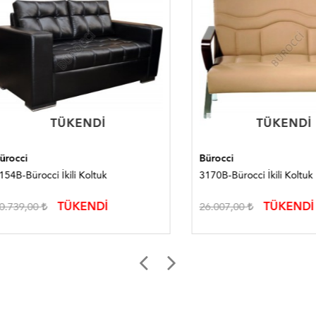
TÜKENDI
TÜKENDI
TÜKENDI
TÜKENDI
i
Bürocci
Bürocci İkili Koltuk
3170B-Bürocci İkili Koltuk
TÜKENDİ
TÜKENDİ
9,00
26.007,00