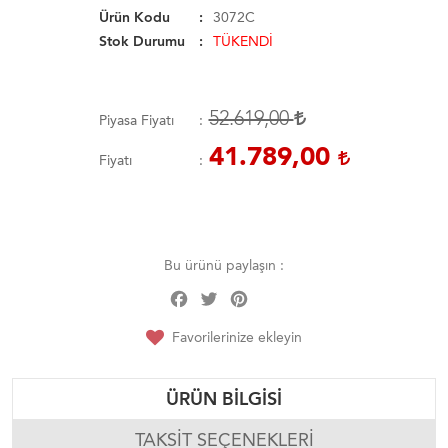
Ürün Kodu
3072C
Stok Durumu
TÜKENDİ
52.619,00
Piyasa Fiyatı
41.789,00
Fiyatı
Bu ürünü paylaşın :
Facebook
Twitter
Pinterest
Share
Favorilerinize ekleyin
ÜRÜN BILGISI
TAKSIT SEÇENEKLERI