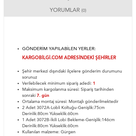
YORUMLAR
(0)
GÖNDERIM YAPILABILEN YERLER:
KARGOBILGI.COM ADRESINDEKI ŞEHIRLER
Şehir merkezi dışındaki ilçelere gönderim durumunu
sorunuz
Verilebilecek minimum sipariş adedi:
1
Maksimum kargolanma süresi: Sipariş tarihinden
sonraki
7. gün
Ortalama montaj süresi: Montajlı gönderilmektedir
2 Adet 3072A-Lobli Koltuğu-Genişlik:75cm
Derinlik:80cm Yükseklik:60cm
1 Adet 3072B-İkili Lobi Bekleme-Genişlik:146cm
Derinlik:80cm Yükseklik:60cm
Kullanılan malzeme: Gürgen