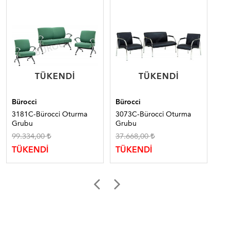
TÜKENDI
TÜKENDI
TÜKENDI
TÜKENDI
Bürocci
Bürocci
Bür
3181C-Bürocci Oturma
3073C-Bürocci Oturma
31
Grubu
Grubu
Gr
99.334,00
37.668,00
72
TÜKENDİ
TÜKENDİ
TÜ