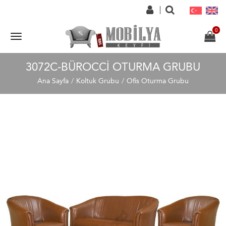
3072C-BÜROCCI OTURMA GRUBU
Ana Sayfa
Koltuk Grubu
Ofis Oturma Grubu