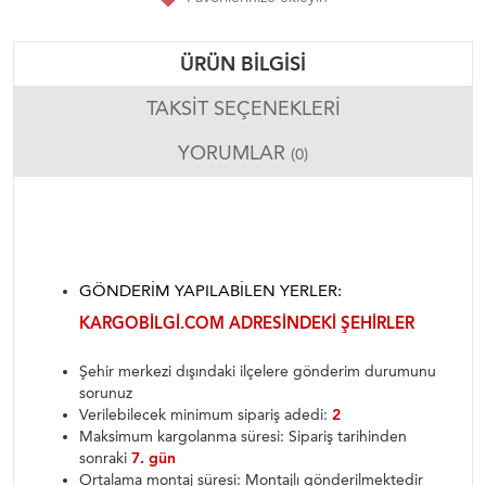
ÜRÜN BILGISI
TAKSIT SEÇENEKLERI
YORUMLAR
(0)
GÖNDERIM YAPILABILEN YERLER:
KARGOBILGI.COM ADRESINDEKI ŞEHIRLER
Şehir merkezi dışındaki ilçelere gönderim durumunu
sorunuz
Verilebilecek minimum sipariş adedi:
2
Maksimum kargolanma süresi: Sipariş tarihinden
sonraki
7. gün
Ortalama montaj süresi: Montajlı gönderilmektedir