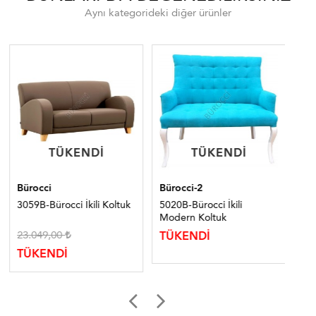
Aynı kategorideki diğer ürünler
TÜKENDI
TÜKENDI
TÜKENDI
TÜKENDI
Bürocci
Bürocci-2
Bür
3059B-Bürocci İkili Koltuk
5020B-Bürocci İkili
310
Modern Koltuk
Ka
23.049,00
11
TÜKENDİ
TÜKENDİ
TÜ