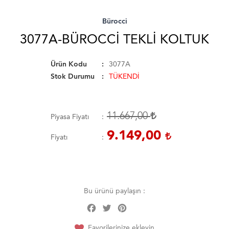
Bürocci
3077A-BÜROCCI TEKLI KOLTUK
Ürün Kodu
3077A
Stok Durumu
TÜKENDİ
11.667,00
Piyasa Fiyatı
9.149,00
Fiyatı
Bu ürünü paylaşın :
Facebook
Twitter
Pinterest
Share
Favorilerinize ekleyin