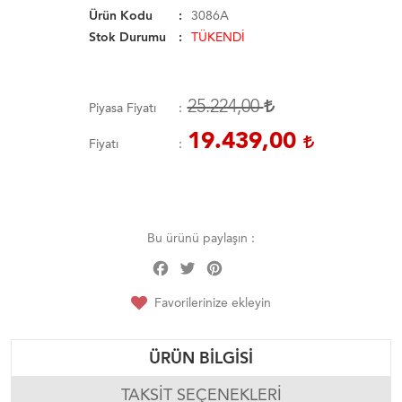
Ürün Kodu
3086A
Stok Durumu
TÜKENDİ
25.224,00
Piyasa Fiyatı
19.439,00
Fiyatı
Bu ürünü paylaşın :
Facebook
Twitter
Pinterest
Share
Favorilerinize ekleyin
ÜRÜN BILGISI
TAKSIT SEÇENEKLERI