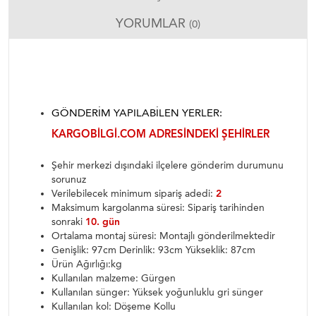
YORUMLAR
(0)
GÖNDERIM YAPILABILEN YERLER:
KARGOBILGI.COM ADRESINDEKI ŞEHIRLER
Şehir merkezi dışındaki ilçelere gönderim durumunu
sorunuz
Verilebilecek minimum sipariş adedi:
2
Maksimum kargolanma süresi: Sipariş tarihinden
sonraki
10. gün
Ortalama montaj süresi: Montajlı gönderilmektedir
Genişlik: 97cm Derinlik: 93cm Yükseklik: 87cm
Ürün Ağırlığı:kg
Kullanılan malzeme: Gürgen
Kullanılan sünger: Yüksek yoğunluklu gri sünger
Kullanılan kol: Döşeme Kollu