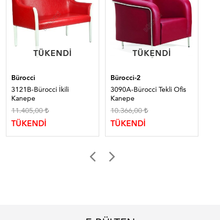
TÜKENDI
TÜKENDI
TÜKENDI
TÜKENDI
Bürocci
Bürocci-2
Bür
3121B-Bürocci İkili
3090A-Bürocci Tekli Ofis
320
Kanepe
Kanepe
11.405,00
10.366,00
18
TÜKENDİ
TÜKENDİ
TÜ