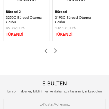
Bürocci-2
Bürocci
Bür
3250C-Bürocci Oturma
3193C-Bürocci Oturma
310
Grubu
Grubu
Tak
45.382,00
132.131,00
54
TÜKENDİ
TÜKENDİ
TÜ
E-BÜLTEN
En son haberler, bildirimler ve daha fazla tasarım için kaydolun