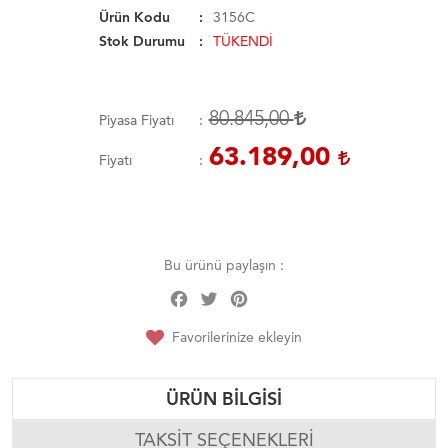
Ürün Kodu
3156C
Stok Durumu
TÜKENDİ
80.845,00
Piyasa Fiyatı
63.189,00
Fiyatı
Bu ürünü paylaşın :
Facebook
Twitter
Pinterest
Share
Favorilerinize ekleyin
ÜRÜN BILGISI
TAKSIT SEÇENEKLERI