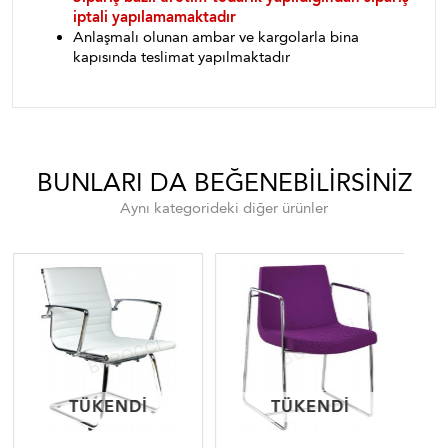
iptali yapılamamaktadır
Anlaşmalı olunan ambar ve kargolarla bina
kapısında teslimat yapılmaktadır
BUNLARI DA BEĞENEBILIRSINIZ
Aynı kategorideki diğer ürünler
TÜKENDI
TÜKENDI
TÜKENDI
TÜKENDI