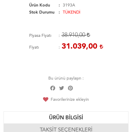
Ürün Kodu
3193A
Stok Durumu
TÜKENDİ
38.910,00
Piyasa Fiyatı
31.039,00
Fiyatı
Bu ürünü paylaşın :
Facebook
Twitter
Pinterest
Share
Favorilerinize ekleyin
ÜRÜN BILGISI
TAKSIT SEÇENEKLERI