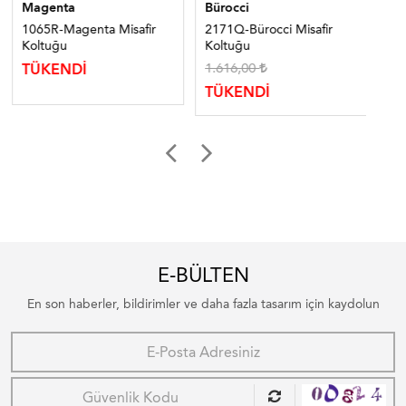
Magenta
Bürocci
Bür
1065R-Magenta Misafir
2171Q-Bürocci Misafir
110
Koltuğu
Koltuğu
Ko
1.616,00
22
TÜKENDİ
TÜKENDİ
TÜ
E-BÜLTEN
En son haberler, bildirimler ve daha fazla tasarım için kaydolun