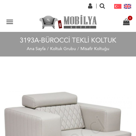
3193A-BÜROCCI TEKLI KOLTUK
Ana Sayfa
Koltuk Grubu
Misafir Koltuğu