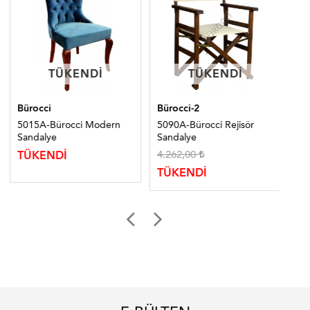
TÜKENDI
TÜKENDI
TÜKENDI
TÜKENDI
Bürocci
Bürocci-2
Bür
5015A-Bürocci Modern
5090A-Bürocci Rejisör
50
Sandalye
Sandalye
Sa
4.262,00
5.
TÜKENDİ
TÜKENDİ
TÜ