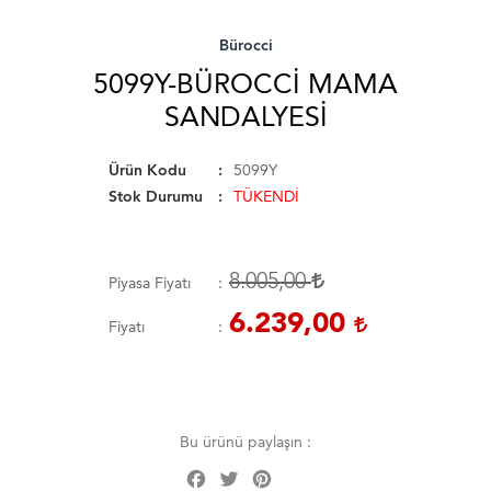
Bürocci
5099Y-BÜROCCI MAMA
SANDALYESI
Ürün Kodu
5099Y
Stok Durumu
TÜKENDİ
8.005,00
Piyasa Fiyatı
6.239,00
Fiyatı
Bu ürünü paylaşın :
Facebook
Twitter
Pinterest
Share