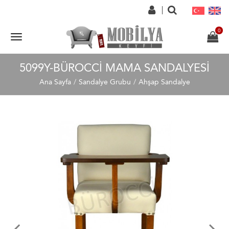
5099Y-BÜROCCI MAMA SANDALYESI
Ana Sayfa
Sandalye Grubu
Ahşap Sandalye