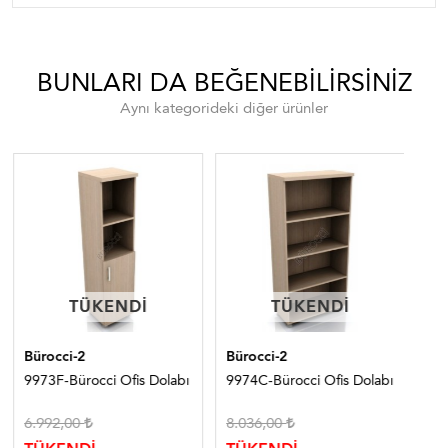
BUNLARI DA BEĞENEBILIRSINIZ
Aynı kategorideki diğer ürünler
TÜKENDI
TÜKENDI
TÜKENDI
TÜKENDI
Bürocci-2
Bürocci-2
Bür
9973F-Bürocci Ofis Dolabı
9974C-Bürocci Ofis Dolabı
997
6.992,00
8.036,00
5.