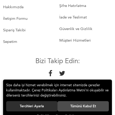
Şifre Hatırlatma
Hakkımızda
İade ve Teslimat
İletişim Formu
Güvenlik ve Gizlilik
Sipariş Takibi
Müşteri Hizmetleri
Sepetim
Bizi Takip Edin:
Size daha iyi hizmet verebilmek için internet sitemizde çerezler
kullanılmaktadır. Çerez Politikaları Aydınlatma Metni’ni okuyabilir ve
dilerseniz tercihlerinizi değiştirebilirsiniz.
© 2018 Mobilyakeyfi İnternet Teknolojileri Mobilya Sanayi İç ve Dış
Tercihleri Ayarla
Tümünü Kabul Et
Tic.Ltd.Şti. Tüm hakları saklıdır.