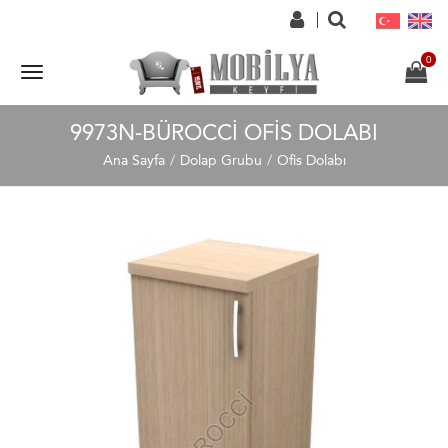
9973N-BÜROCCI OFIS DOLABI
Ana Sayfa
Dolap Grubu
Ofis Dolabı