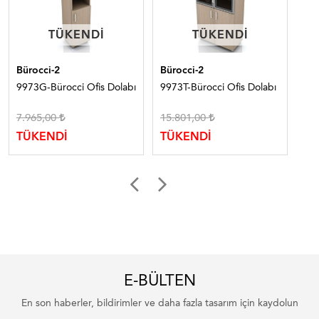
TÜKENDI
TÜKENDI
TÜKENDI
TÜKENDI
Bürocci-2
Bürocci-2
Bür
9973G-Bürocci Ofis Dolabı
9973T-Bürocci Ofis Dolabı
999
So
7.965,00
15.801,00
8.
TÜKENDİ
TÜKENDİ
TÜ
E-BÜLTEN
En son haberler, bildirimler ve daha fazla tasarım için kaydolun