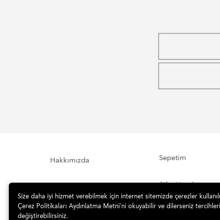
Sepetim
Hakkımızda
Şifre Hatırlatma
İletişim Formu
Size daha iyi hizmet verebilmek için internet sitemizde çerezler kullanı
Çerez Politikaları Aydınlatma Metni’ni okuyabilir ve dilerseniz tercihleri
İade ve Teslimat
Sipariş Takibi
değiştirebilirsiniz.