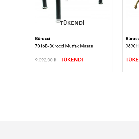
TÜKENDI
TÜKENDI
Bürocci
Bürocc
7016B-Bürocci Mutfak Masası
9690H-
TÜKENDİ
TÜKE
9.092,00