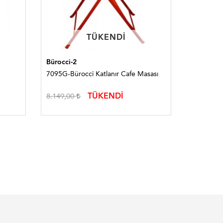
TÜKENDI
TÜKENDI
Bürocci-2
Bürocci-2
7095G-Bürocci Katlanır Cafe Masası
7095B-Bür
TÜKENDİ
8.149,00
10.075,0