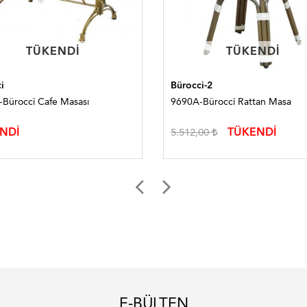
TÜKENDI
TÜKENDI
TÜKENDI
TÜKENDI
i
Bürocci-2
Bürocci Cafe Masası
9690A-Bürocci Rattan Masa
NDİ
TÜKENDİ
5.512,00
E-BÜLTEN