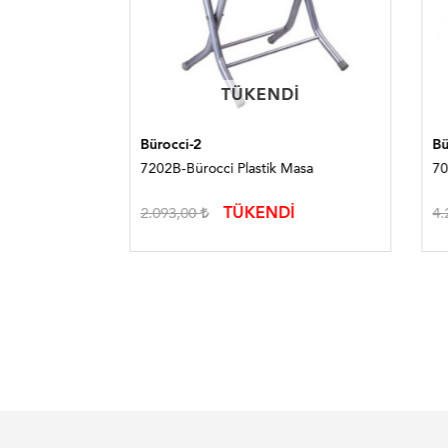
TÜKENDI
TÜKENDI
Bürocci-2
Bürocc
7202B-Bürocci Plastik Masa
7010R-
TÜKENDİ
2.093,00
4.287