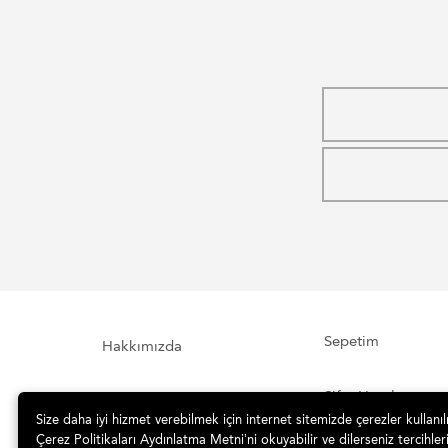
Sepetim
Hakkımızda
Şifre Hatırlatma
İletişim Formu
Size daha iyi hizmet verebilmek için internet sitemizde çerezler kullanı
Çerez Politikaları Aydınlatma Metni’ni okuyabilir ve dilerseniz tercihleri