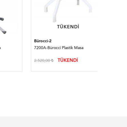
TÜKENDI
TÜKENDI
Bürocci-2
Bürocci-2
7200A-Bürocci Plastik Masa
7013B-Bür
TÜKENDİ
2.520,00
7.543,00