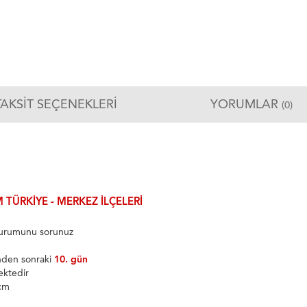
TAKSIT SEÇENEKLERI
YORUMLAR
(0)
 TÜRKIYE - MERKEZ ILÇELERI
 durumunu sorunuz
inden sonraki
10. gün
ektedir
5cm