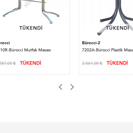
TÜKENDI
TÜKENDI
TÜKENDI
TÜKENDI
i
Bürocci-2
Bürocci Mutfak Masası
7202A-Bürocci Plastik Masa
TÜKENDİ
TÜKENDİ
,00
2.061,00