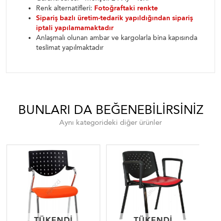
Renk alternatifleri:
Fotoğraftaki renkte
Sipariş bazlı üretim-tedarik yapıldığından sipariş
iptali yapılamamaktadır
Anlaşmalı olunan ambar ve kargolarla bina kapısında
teslimat yapılmaktadır
BUNLARI DA BEĞENEBILIRSINIZ
Aynı kategorideki diğer ürünler
TÜKENDI
TÜKENDI
TÜKENDI
TÜKENDI