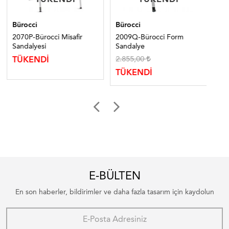
Bürocci
Bürocci
Bür
2070P-Bürocci Misafir
2009Q-Bürocci Form
223
Sandalyesi
Sandalye
Sa
2.855,00
10
TÜKENDİ
TÜKENDİ
TÜ
E-BÜLTEN
En son haberler, bildirimler ve daha fazla tasarım için kaydolun