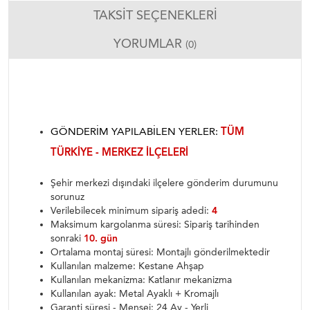
TAKSIT SEÇENEKLERI
YORUMLAR
(0)
GÖNDERIM YAPILABILEN YERLER:
TÜM
TÜRKIYE - MERKEZ ILÇELERI
Şehir merkezi dışındaki ilçelere gönderim durumunu
sorunuz
Verilebilecek minimum sipariş adedi:
4
Maksimum kargolanma süresi: Sipariş tarihinden
sonraki
10. gün
Ortalama montaj süresi: Montajlı gönderilmektedir
Kullanılan malzeme: Kestane Ahşap
Kullanılan mekanizma: Katlanır mekanizma
Kullanılan ayak: Metal Ayaklı + Kromajlı
Garanti süresi - Menşei: 24 Ay - Yerli